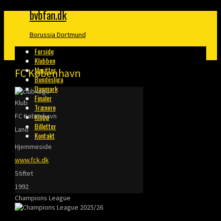
bvbfan.dk
Borussia Dortmund
Forside
Klubben
Meritter
FC København
Bundesliga
Danmark
Finaler
Klub
Trænere
FC København
Klopp
Billetter
Land
Kontakt
Hjemmeside
www.fck.dk
Stiftet
1992
Champions League