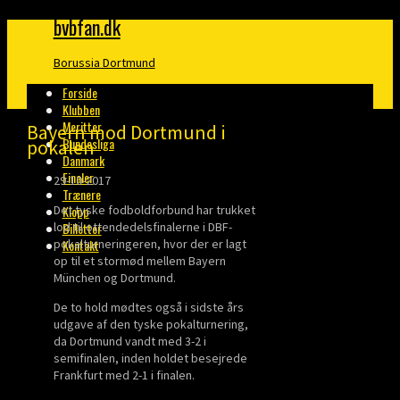
bvbfan.dk
Borussia Dortmund
Forside
Klubben
Meritter
Bayern mod Dortmund i
Bundesliga
pokalen
Danmark
Finaler
29-10-2017
Trænere
Det tyske fodboldforbund har trukket
Klopp
lod til ottendedelsfinalerne i DBF-
Billetter
pokalturneringeren, hvor der er lagt
Kontakt
op til et stormød mellem Bayern
München og Dortmund.
De to hold mødtes også i sidste års
udgave af den tyske pokalturnering,
da Dortmund vandt med 3-2 i
semifinalen, inden holdet besejrede
Frankfurt med 2-1 i finalen.