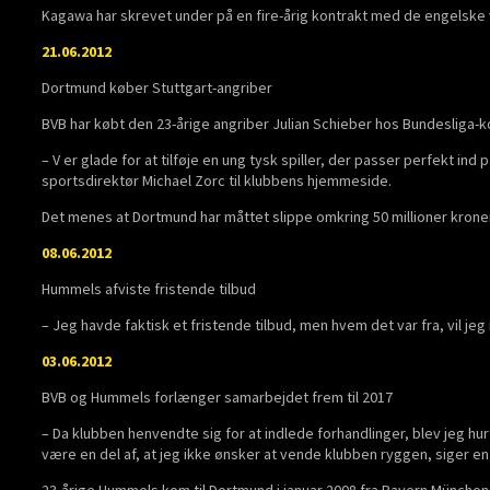
Kagawa har skrevet under på en fire-årig kontrakt med de engelske
21.06.2012
Dortmund køber Stuttgart-angriber
BVB har købt den 23-årige angriber Julian Schieber hos Bundesliga-k
– V er glade for at tilføje en ung tysk spiller, der passer perfekt ind
sportsdirektør Michael Zorc til klubbens hjemmeside.
Det menes at Dortmund har måttet slippe omkring 50 millioner kroner 
08.06.2012
Hummels afviste fristende tilbud
– Jeg havde faktisk et fristende tilbud, men hvem det var fra, vil jeg
03.06.2012
BVB og Hummels forlænger samarbejdet frem til 2017
– Da klubben henvendte sig for at indlede forhandlinger, blev jeg hur
være en del af, at jeg ikke ønsker at vende klubben ryggen, siger 
23-årige Hummels kom til Dortmund i januar 2008 fra Bayern München