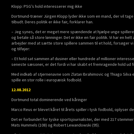
Klopp: PSG’s hold interesserer mig ikke
Dortmund-træner Jürgen Klopp lyder ikke som en mand, der vil tage j
tilbudt. Deres politik er ikke fair, forklarer han.
– Jeg synes, det er meget mere spændende at hjælpe unge spillere 
og betale så store lønninger. Det er ikke en fair politik. Vi har en h
arbejder med at sætte store spillere sammen til et hold, forsøger vi a
og tilføjer:
– Et hold sat sammen af dusiner eller hundrede af millioner interesser
seneste sæsoner, er det fordi vi har skabt et fremragende hold ud fr
Med indkøb af stjernenavne som Zlatan Ibrahimovic og Thiago Silva er
spille en stor rolle i europæisk fodbold.
12.08.2012
Dortmund total dominerende ved kåringer
Marco Reus er blevet kåret til årets spiller i tysk fodbold, oplyser 
Det er forbundet for tyske sportsjournalister, der med 217 stemme
Mats Hummels (108) og Robert Lewandowski (95).