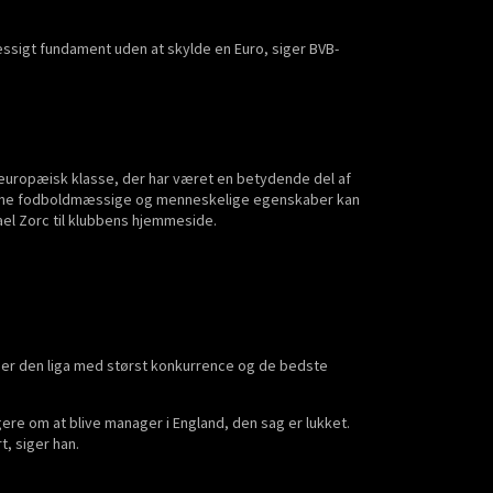
æssigt fundament uden at skylde en Euro, siger BVB-
d europæisk klasse, der har været en betydende del af
 sine fodboldmæssige og menneskelige egenskaber kan
hael Zorc til klubbens hjemmeside.
t er den liga med størst konkurrence og de bedste
ere om at blive manager i England, den sag er lukket.
t, siger han.