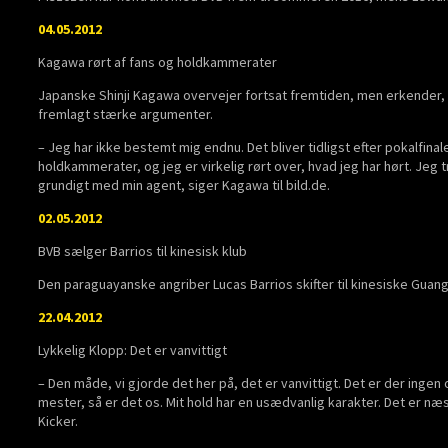
04.05.2012
Kagawa rørt af fans og holdkammerater
Japanske Shinji Kagawa overvejer fortsat fremtiden, men erkender
fremlagt stærke argumenter.
– Jeg har ikke bestemt mig endnu. Det bliver tidligst efter pokalfinale
holdkammerater, og jeg er virkelig rørt over, hvad jeg har hørt. Jeg t
grundigt med min agent, siger Kagawa til bild.de.
02.05.2012
BVB sælger Barrios til kinesisk klub
Den paraguayanske angriber Lucas Barrios skifter til kinesiske Gua
22.04.2012
Lykkelig Klopp: Det er vanvittigt
– Den måde, vi gjorde det her på, det er vanvittigt. Det er der ingen
mester, så er det os. Mit hold har en usædvanlig karakter. Det er næst
Kicker.