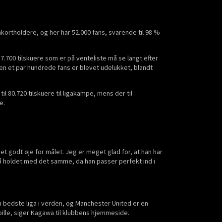
rtholdere, og her har 52.000 fans, svarende til 98 %
37.700 tilskuere som er på venteliste må se langt efter
men et par hundrede fans er blevet udelukket, blandt
l 80.720 tilskuere til ligakampe, mens der til
e.
t godt øje for målet. Jeg er meget glad for, at han har
 på holdet med det samme, da han passer perfekt ind i
en bedste liga i verden, og Manchester United er en
ille, siger Kagawa til klubbens hjemmeside.