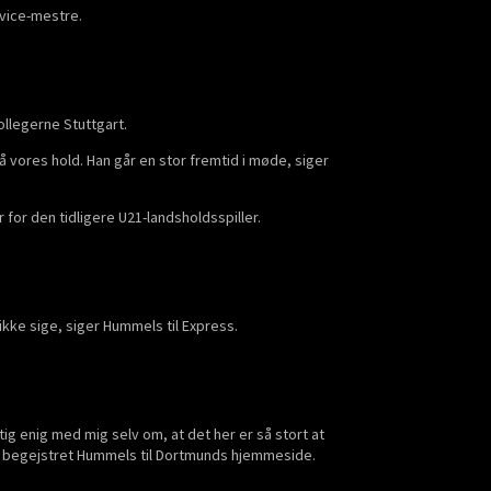
 vice-mestre.
ollegerne Stuttgart.
 på vores hold. Han går en stor fremtid i møde, siger
for den tidligere U21-landsholdsspiller.
 ikke sige, siger Hummels til Express.
tig enig med mig selv om, at det her er så stort at
en begejstret Hummels til Dortmunds hjemmeside.
.