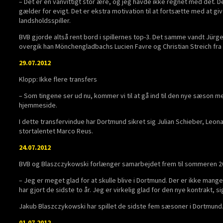
– Det er en vanvittigt stor ære, og jeg havde ikke regnet med det. 
gælder for evigt. Det er ekstra motivation til at fortsætte med at g
landsholdsspiller.
BVB gjorde altså rent bord i spillernes top-3. Det samme vandt Jür
overgik han Mönchengladbachs Lucien Favre og Christian Streich fra 
29.07.2012
Klopp: Ikke flere transfers
– Som tingene ser ud nu, kommer vi til at gå ind til den nye sæson m
hjemmeside.
I dette transfervindue har Dortmund sikret sig Julian Schieber, Leona
stortalentet Marco Reus.
24.07.2012
BVB og Blaszczykowski forlænger samarbejdet frem til sommeren 2
– Jeg er meget glad for at skulle blive i Dortmund. Der er ikke man
har gjort de sidste to år. Jeg er virkelig glad for den nye kontrakt, 
Jakub Blaszczykowski har spillet de sidste fem sæsoner i Dortmund
01.07.2012