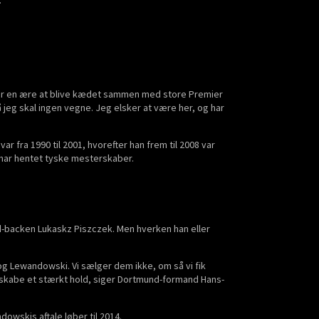
 er en ære at blive kædet sammen med store Premier
 jeg skal ingen vegne. Jeg elsker at være her, og har
ar fra 1990 til 2001, hvorefter han frem til 2008 var
 har hentet tyske mesterskaber.
-backen Lukaskz Piszczek. Men hverken han eller
g Lewandowski. Vi sælger dem ikke, om så vi fik
at skabe et stærkt hold, siger Dortmund-formand Hans-
wskis aftale løber til 2014.