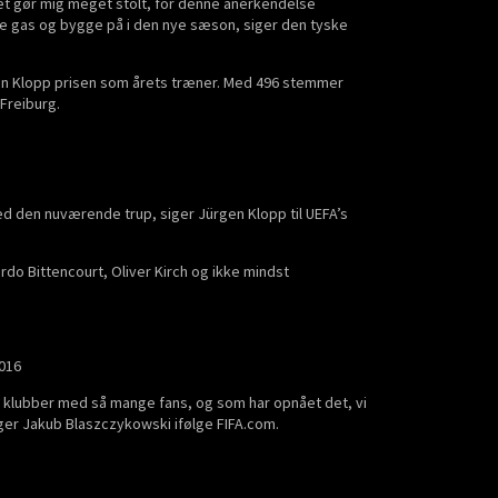
Det gør mig meget stolt, for denne anerkendelse
ive gas og bygge på i den nye sæson, siger den tyske
gen Klopp prisen som årets træner. Med 496 stemmer
Freiburg.
ed den nuværende trup, siger Jürgen Klopp til UEFA’s
rdo Bittencourt, Oliver Kirch og ikke mindst
016
ge klubber med så mange fans, og som har opnået det, vi
siger Jakub Blaszczykowski ifølge FIFA.com.
.