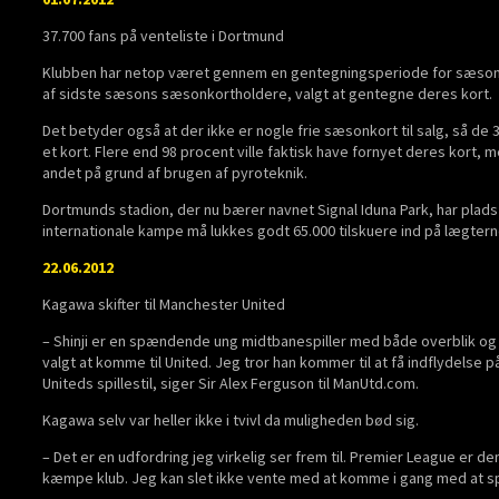
37.700 fans på venteliste i Dortmund
Klubben har netop været gennem en gentegningsperiode for sæsonko
af sidste sæsons sæsonkortholdere, valgt at gentegne deres kort.
Det betyder også at der ikke er nogle frie sæsonkort til salg, så de 
et kort. Flere end 98 procent ville faktisk have fornyet deres kort, 
andet på grund af brugen af pyroteknik.
Dortmunds stadion, der nu bærer navnet Signal Iduna Park, har plads ti
internationale kampe må lukkes godt 65.000 tilskuere ind på lægtern
22.06.2012
Kagawa skifter til Manchester United
– Shinji er en spændende ung midtbanespiller med både overblik og e
valgt at komme til United. Jeg tror han kommer til at få indflydelse
Uniteds spillestil, siger Sir Alex Ferguson til ManUtd.com.
Kagawa selv var heller ikke i tvivl da muligheden bød sig.
– Det er en udfordring jeg virkelig ser frem til. Premier League er d
kæmpe klub. Jeg kan slet ikke vente med at komme i gang med at sp