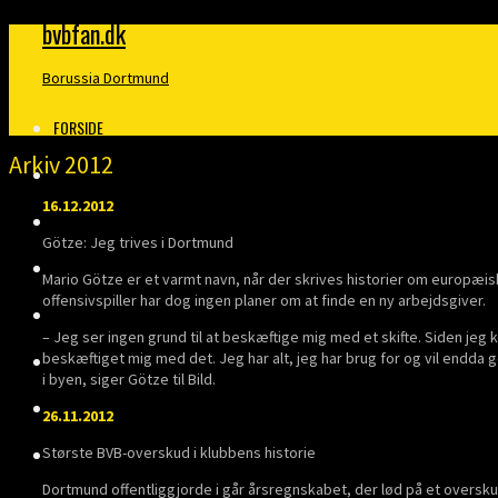
bvbfan.dk
Borussia Dortmund
FORSIDE
Arkiv 2012
KLUBBEN
16.12.2012
MERITTER
Götze: Jeg trives i Dortmund
BUNDESLIGA
Mario Götze er et varmt navn, når der skrives historier om europæis
offensivspiller har dog ingen planer om at finde en ny arbejdsgiver.
DANMARK
– Jeg ser ingen grund til at beskæftige mig med et skifte. Siden jeg 
beskæftiget mig med det. Jeg har alt, jeg har brug for og vil endda 
FINALER
i byen, siger Götze til Bild.
TRÆNERE
26.11.2012
Største BVB-overskud i klubbens historie
KLOPP
Dortmund offentliggjorde i går årsregnskabet, der lød på et overskud