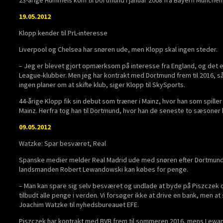
19.05.2012
Klopp kender til PrL-interesse
Liverpool og Chelsea har snøren ude, men Klopp skal ingen steder.
– Jeg er blevet gjort opmærksom på interesse fra England, og det
League-klubber. Men jeg har kontrakt med Dortmund frem til 2016, så
ingen planer om at skifte klub, siger Klopp til SkySports.
44-årige Klopp fik sin debut som træner i Mainz, hvor han som spiller v
Mainz. Herfra tog han til Dortmund, hvor han de seneste to sæsoner
09.05.2012
Watzke: Spar besværet, Real
Spanske medier melder Real Madrid ude med snøren efter Dortmund
landsmanden Robert Lewandowski kan købes for penge.
– Man kan spare sig selv besværet og undlade at byde på Piszczek o
tilbudt alle penge i verden. Vi forsøger ikke at drive en bank, men 
Joachim Watzke til nyhedsbureauet EFE.
Piszczek har kontrakt med BVB frem til sommeren 2016, mens Lewando