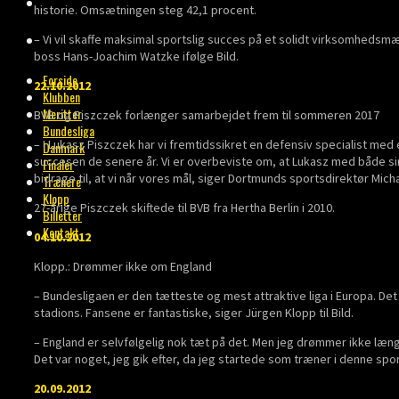
BILLETTER
historie. Omsætningen steg 42,1 procent.
KONTAKT
– Vi vil skaffe maksimal sportslig succes på et solidt virksomhedsm
boss Hans-Joachim Watzke ifølge Bild.
Forside
22.10.2012
Klubben
Meritter
BVB og Piszczek forlænger samarbejdet frem til sommeren 2017
Bundesliga
– I Lukasz Piszczek har vi fremtidssikret en defensiv specialist me
Danmark
succesen de senere år. Vi er overbeviste om, at Lukasz med både
Finaler
bidrage til, at vi når vores mål, siger Dortmunds sportsdirektør Mic
Trænere
Klopp
27-årige Piszczek skiftede til BVB fra Hertha Berlin i 2010.
Billetter
Kontakt
04.10.2012
Klopp.: Drømmer ikke om England
– Bundesligaen er den tætteste og mest attraktive liga i Europa. De
stadions. Fansene er fantastiske, siger Jürgen Klopp til Bild.
– England er selvfølgelig nok tæt på det. Men jeg drømmer ikke læng
Det var noget, jeg gik efter, da jeg startede som træner i denne spor
20.09.2012