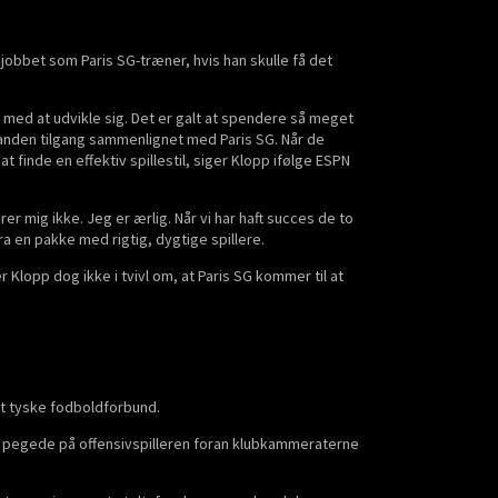
obbet som Paris SG-træner, hvis han skulle få det
med at udvikle sig. Det er galt at spendere så meget
elt anden tilgang sammenlignet med Paris SG. Når de
t finde en effektiv spillestil, siger Klopp ifølge ESPN
er mig ikke. Jeg er ærlig. Når vi har haft succes de to
a en pakke med rigtig, dygtige spillere.
 Klopp dog ikke i tvivl om, at Paris SG kommer til at
det tyske fodboldforbund.
r pegede på offensivspilleren foran klubkammeraterne