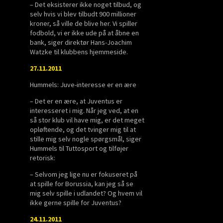
– Det eksisterer ikke noget tilbud, og
selv hvis vi blev tilbudt 900 millioner
kroner, så ville de blive her. Vi spiller
fodbold, vi er ikke ude på at åbne en
bank, siger direktør Hans-Joachim
Watzke til klubbens hjemmeside.
27.11.2011
Hummels: Juve-interesse er en ære
– Det er en ære, at Juventus er
interesseret i mig. Når jeg ved, at en
så stor klub vil have mig, er det meget
opløftende, og det tvinger mig til at
stille mig selv nogle spørgsmål, siger
Hummels til Tuttosport og tilføjer
retorisk:
– Selvom jeg lige nu er fokuseret på
at spille for Borussia, kan jeg så se
mig selv spille i udlandet? Og hvem vil
ikke gerne spille for Juventus?
24.11.2011