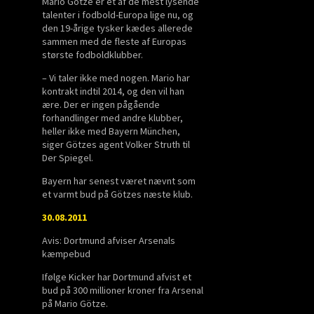
Mario Götze er et af de mest lysende
talenter i fodbold-Europa lige nu, og
den 19-årige tysker kædes allerede
sammen med de fleste af Europas
største fodboldklubber.
– Vi taler ikke med nogen. Mario har
kontrakt indtil 2014, og den vil han
ære. Der er ingen pågående
forhandlinger med andre klubber,
heller ikke med Bayern München,
siger Götzes agent Volker Struth til
Der Spiegel.
Bayern har senest været nævnt som
et varmt bud på Götzes næste klub.
30.08.2011
Avis: Dortmund afviser Arsenals
kæmpebud
Ifølge Kicker har Dortmund afvist et
bud på 300 millioner kroner fra Arsenal
på Mario Götze.