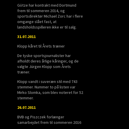
Götze har kontrakt med Dortmund
frem til sommeren 2014, og
sportsdirektør Michael Zorc har i flere
omgange slået fast, at
landsholdsspilleren ikke er til salg.
31.07.2011
Klopp kåret til Årets træner
De tyske sportsjournalister har
afholdt deres årlige kåringer, og de
valgte Jürgen Klopp som Årets
træner.
Klopp vandt i suveræn stil med 743
stemmer. Nummer to på listen var
Mirko Slomka, som blev noteret for 52
stemmer.
26.07.2011
BVB og Piszczek forlænger
samarbejdet frem til sommeren 2016