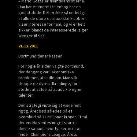
– Mario Götze er fremtidens stjerne.
Han har et enormt talent og har en
god attitude. Det er ikke så underligt
at alle de store europæiske klubber
viser interesse for ham, og vi er helt
sikker iblandt de interesserede, siger
Wenger til Sat1.
21.11.2011
Dortmund tjener kassen
For nogle år siden valgte Dortmund,
der dengang var i økonomiske
problemer, at sadle om. Man ville
droppe de dyre udlændinge, for i
stedet at satse på at udvikle egne
talenter.
Den strategi viste sig at være helt
rigtig. Året bød således på et
overskud på 72 millioner kroner. Et tal
der endda ventes noget større i
denne sæson, hvor tyskerne er at
finde i Champions League. Årets