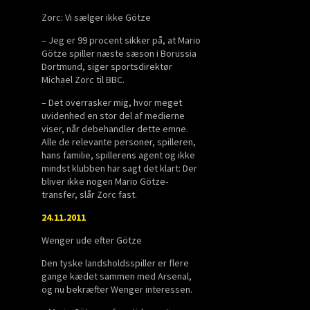
Zorc: Vi sælger ikke Götze
– Jeg er 99 procent sikker på, at Mario
Götze spiller næste sæson i Borussia
Dortmund, siger sportsdirektør
Michael Zorc til BBC.
– Det overrasker mig, hvor meget
uvidenhed en stor del af medierne
viser, når debehandler dette emne.
Alle de relevante personer, spilleren,
hans familie, spillerens agent og ikke
mindst klubben har sagt det klart: Der
bliver ikke nogen Mario Götze-
transfer, slår Zorc fast.
24.11.2011
Wenger ude efter Götze
Den tyske landsholdsspiller er flere
gange kædet sammen med Arsenal,
og nu bekræfter Wenger interessen.