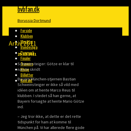
bvbfan.dk
Borussia Dortmund
Forside
Klubben
Meritter
Arkiv 2011
Bundesliga
Danmark
25.12.2011
Finaler
Trænere
Schweinsteiger: Götze er klar til
Klopp
næste skridt
Billetter
Bayern München-stjernen Bastian
Kontakt
Schweinsteiger er ikke så vild med
idéen om at hente Marco Reus til
klubben. I stedet så han gerne, at
Bayern forsøgte at hente Mario Götze
ind.
– Jeg tror ikke, at dette er det rette
tidspunkt for ham at komme til
München på. Vi har allerede flere gode