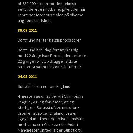
af 750.000 kroner for den teknisk
velfunderede midtbanespiller, der har
repræsenteret Australien på diverse
ungdomslandshold.
30.05.2011
Dortmund henter belgisk topscorer
Dortmund har i dag forstærket sig
med 22-årige Ivan Perisic, der nettede
22 gange for Club Brügge i sidste
sæson. Kroaten får kontrakt til 2016.
24.05.2011
Subotic drømmer om England
-I næste sæson spiller vi i Champions
League, og jeg forventer, at jeg
stadig er i Borussia. Men min store
drøm er at spille i England. Jeg er
ligeglad med hvor det bliver – måske
med Ivanovic i Chelsea eller Vidic i
Manchester United, siger Subotic til