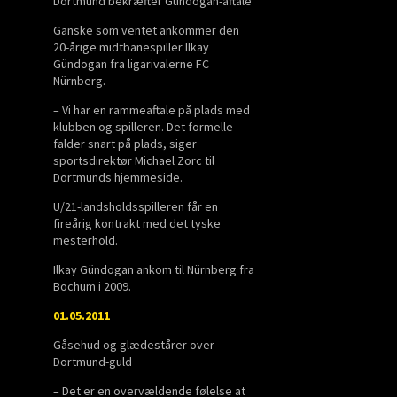
Dortmund bekræfter Gündogan-aftale
Ganske som ventet ankommer den
20-årige midtbanespiller Ilkay
Gündogan fra ligarivalerne FC
Nürnberg.
– Vi har en rammeaftale på plads med
klubben og spilleren. Det formelle
falder snart på plads, siger
sportsdirektør Michael Zorc til
Dortmunds hjemmeside.
U/21-landsholdsspilleren får en
fireårig kontrakt med det tyske
mesterhold.
Ilkay Gündogan ankom til Nürnberg fra
Bochum i 2009.
01.05.2011
Gåsehud og glædestårer over
Dortmund-guld
– Det er en overvældende følelse at