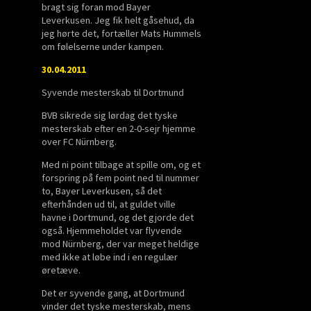
bragt sig foran mod Bayer
Leverkusen. Jeg fik helt gåsehud, da
jeg hørte det, fortæller Mats Hummels
om følelserne under kampen.
30.04.2011
Syvende mesterskab til Dortmund
BVB sikrede sig lørdag det tyske
mesterskab efter en 2-0-sejr hjemme
over FC Nürnberg.
Med ni point tilbage at spille om, og et
forspring på fem point ned til nummer
to, Bayer Leverkusen, så det
efterhånden ud til, at guldet ville
havne i Dortmund, og det gjorde det
også. Hjemmeholdet var flyvende
mod Nürnberg, der var meget heldige
med ikke at løbe ind i en regulær
øretæve.
Det er syvende gang, at Dortmund
vinder det tyske mesterskab, mens