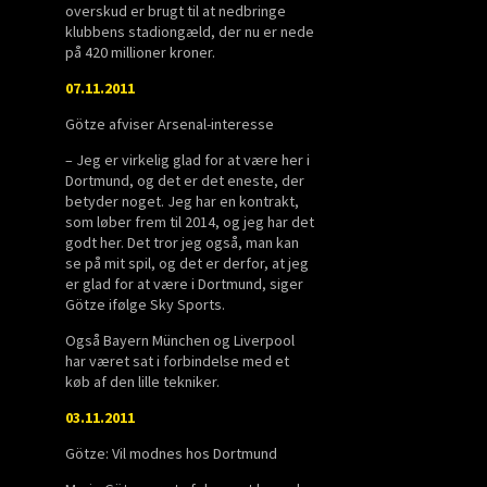
overskud er brugt til at nedbringe
klubbens stadiongæld, der nu er nede
på 420 millioner kroner.
07.11.2011
Götze afviser Arsenal-interesse
– Jeg er virkelig glad for at være her i
Dortmund, og det er det eneste, der
betyder noget. Jeg har en kontrakt,
som løber frem til 2014, og jeg har det
godt her. Det tror jeg også, man kan
se på mit spil, og det er derfor, at jeg
er glad for at være i Dortmund, siger
Götze ifølge Sky Sports.
Også Bayern München og Liverpool
har været sat i forbindelse med et
køb af den lille tekniker.
03.11.2011
Götze: Vil modnes hos Dortmund