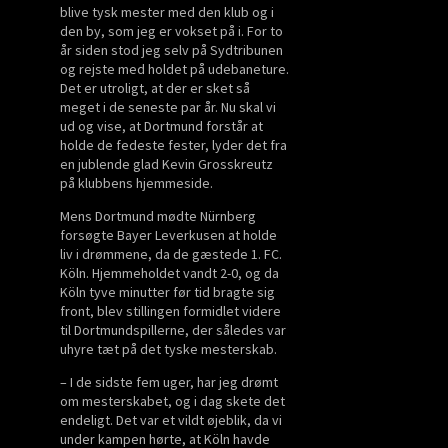
blive tysk mester med den klub og i
den by, som jeg er vokset på i. For to
år siden stod jeg selv på Sydtribunen
og rejste med holdet på udebaneture.
Det er utroligt, at der er sket så
meget i de seneste par år. Nu skal vi
ud og vise, at Dortmund forstår at
holde de fedeste fester, lyder det fra
en jublende glad Kevin Grosskreutz
på klubbens hjemmeside.
Mens Dortmund mødte Nürnberg
forsøgte Bayer Leverkusen at holde
liv i drømmene, da de gæstede 1. FC.
Köln. Hjemmeholdet vandt 2-0, og da
Köln tyve minutter før tid bragte sig
front, blev stillingen formidlet videre
til Dortmundspillerne, der således var
uhyre tæt på det tyske mesterskab.
– I de sidste fem uger, har jeg drømt
om mesterskabet, og i dag skete det
endeligt. Det var et vildt øjeblik, da vi
under kampen hørte, at Köln havde