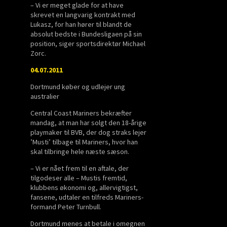
– Vi er meget glade for at have
skrevet en langvarig kontrakt med
Lukasz, for han hører til blandt de
absolut bedste i Bundesligaen på sin
position, siger sportsdirektør Michael
Zorc.
04.07.2011
Dortmund køber og udlejer ung
australier
Central Coast Mariners bekræfter
mandag, at man har solgt den 18-årige
playmaker til BVB, der dog straks lejer
’Musti’ tilbage til Mariners, hvor han
skal tilbringe hele næste sæson.
– Vi er nået frem til en aftale, der
tilgodeser alle – Mustis fremtid,
klubbens økonomi og, allervigtigst,
fansene, udtaler en tilfreds Mariners-
formand Peter Turnbull.
Dortmund menes at betale i omegnen