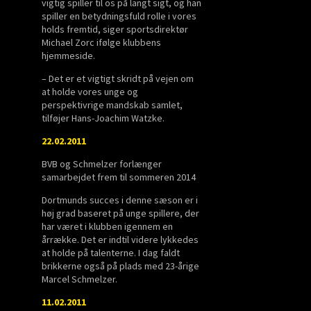
vigtig spiller til os på langt sigt, og han
spiller en betydningsfuld rolle i vores
holds fremtid, siger sportsdirektør
Michael Zorc ifølge klubbens
hjemmeside.
– Det er et vigtigt skridt på vejen om
at holde vores unge og
perspektivrige mandskab samlet,
tilføjer Hans-Joachim Watzke.
22.02.2011
BVB og Schmelzer forlænger
samarbejdet frem til sommeren 2014
Dortmunds succes i denne sæson er i
høj grad baseret på unge spillere, der
har været i klubben igennem en
årrække. Det er indtil videre lykkedes
at holde på talenterne. I dag faldt
brikkerne også på plads med 23-årige
Marcel Schmelzer.
11.02.2011