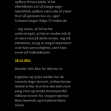
spillere til hans plads. Vi har
efterhånden set så mange unge
talentfulde spillere være ude af stand
til at slå igennem hos os, siger
Schweinsteiger ifølge TZ-Online.de.
– Jeg synes, at Götze har
understreget, at han er moden nok til
at være med på dette niveau. Jeg må
indrømme, at jeg er meget imponeret
over hans personlighed, samt hans
evner på fodboldbanen.
18.12.2011
Watzke: Selv ikke for 900 mio. kr
Engelske og tyske medier har de
seneste dage skrevet, at Manchester
United er klar til at hive den helt store
pung frem og betale Dortmund 450
millioner kroner for stopperstjernen
Mats Hummels og kreatøren Mario
Götze.