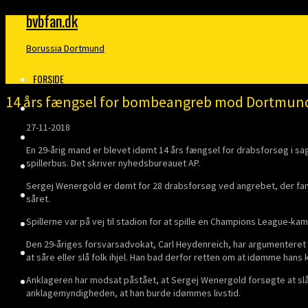
bvbfan.dk
Borussia Dortmund
FORSIDE
14 års fængsel for bombeangreb mod Dortmun
KLUBBEN
27-11-2018
MERITTER
En 29-årig mand er blevet idømt 14 års fængsel for drabsforsøg i
spillerbus. Det skriver nyhedsbureauet AP.
BUNDESLIGA
Sergej Wenergold er dømt for 28 drabsforsøg ved angrebet, der fandt 
DANMARK
såret.
Spillerne var på vej til stadion for at spille en Champions League-
FINALER
Den 29-åriges forsvarsadvokat, Carl Heydenreich, har argumenteret f
TRÆNERE
at såre eller slå folk ihjel. Han bad derfor retten om at idømme hans 
Anklageren har modsat påstået, at Sergej Wenergold forsøgte at slå
KLOPP
anklagemyndigheden, at han burde idømmes livstid.