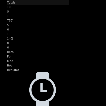
Totals:
10
9
1
776′
5
0
1
1 (0)
0
0
Dato
For
Mod
H/A
Resultat