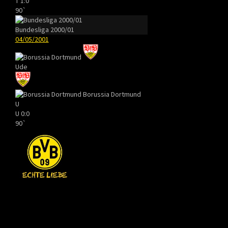
T
1:0
90`
Bundesliga 2000/01
04/05/2001
Ude
Borussia Dortmund
U
U
0:0
90`