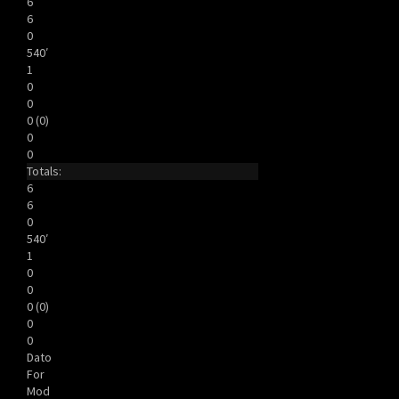
6
6
0
540′
1
0
0
0 (0)
0
0
Totals:
6
6
0
540′
1
0
0
0 (0)
0
0
Dato
For
Mod