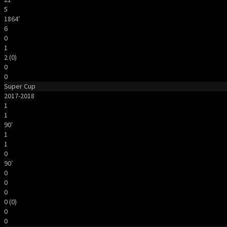
5
1864′
6
0
1
2 (0)
0
0
Super Cup
2017-2018
1
1
90′
1
1
0
90′
0
0
0
0 (0)
0
0