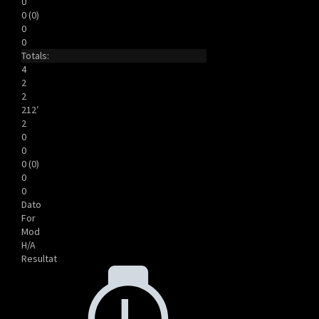
0
0 (0)
0
0
Totals:
4
2
2
212′
2
0
0
0 (0)
0
0
Dato
For
Mod
H/A
Resultat