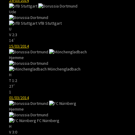
29/03/2014
Ude
VfB Stuttgart
U
V
2:3
14`
15/03/2014
Hjemme
Mönchengladbach
H
T
1:2
27`
1
01/03/2014
Hjemme
FC Nürnberg
H
V
3:0