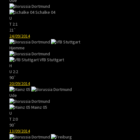
Ude
Schalke 04
U
T
2:1
21`
24/09/2014
Hjemme
VfB Stuttgart
H
U
2:2
90`
20/09/2014
Ude
Mainz 05
U
T
2:0
90`
13/09/2014