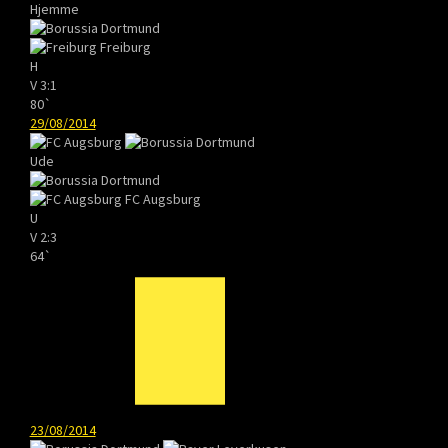
Hjemme
Freiburg
H
V
3:1
80`
29/08/2014
Ude
FC Augsburg
U
V
2:3
64`
23/08/2014