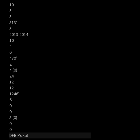
10
5
5
513′
3
2013-2014
10
4
6
470′
2
4 (0)
24
12
12
1246′
6
0
0
5 (0)
0
0
DFB Pokal