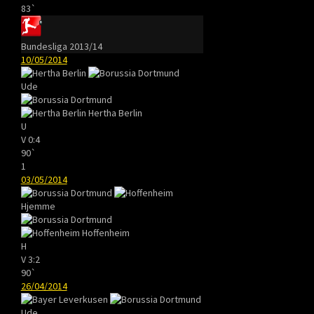
83`
Bundesliga 2013/14
10/05/2014
Ude
Hertha Berlin
U
V
0:4
90`
1
03/05/2014
Hjemme
Hoffenheim
H
V
3:2
90`
26/04/2014
Ude