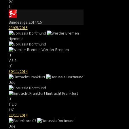
67`
1
Bundesliga 2014/15
23/05/2015
Hjemme
Werder Bremen
H
V
3:2
9`
30/11/2014
Ude
Eintracht Frankfurt
U
T
2:0
16`
22/11/2014
Ude