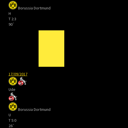
Borussia Dortmund
H
T
2:3
90`
17/09/2017
Ude
Borussia Dortmund
U
T
5:0
26`