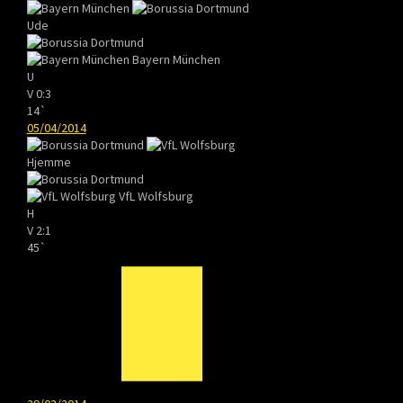
Ude
Bayern München
U
V
0:3
14`
05/04/2014
Hjemme
VfL Wolfsburg
H
V
2:1
45`