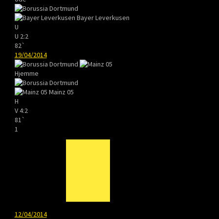
Bayer Leverkusen
U
U
2:2
82`
19/04/2014
Hjemme
Mainz 05
H
V
4:2
81`
1
12/04/2014