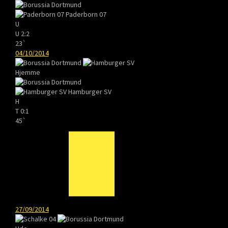
Paderborn 07
U
U
2:2
23`
04/10/2014
Hjemme
Hamburger SV
H
T
0:1
45`
27/09/2014