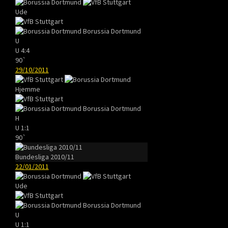
Ude
Borussia Dortmund
U
U
4:4
90`
29/10/2011
Hjemme
Borussia Dortmund
H
U
1:1
90`
Bundesliga 2010/11
22/01/2011
Ude
Borussia Dortmund
U
U
1:1