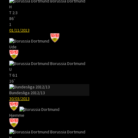
Borussia Dortmund
H
T
2:3
86`
1
01/11/2013
Ude
Borussia Dortmund
U
T
6:1
16`
Bundesliga 2012/13
30/03/2013
Hjemme
Borussia Dortmund
H