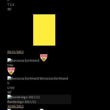
T
1:2
90`
03/11/2012
Ude
Borussia Dortmund
U
U
0:0
90`
Bundesliga 2011/12
30/03/2012