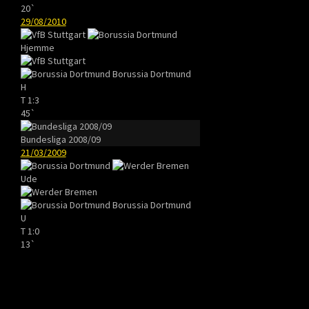
20`
29/08/2010
Hjemme
Borussia Dortmund
H
T
1:3
45`
Bundesliga 2008/09
21/03/2009
Ude
Borussia Dortmund
U
T
1:0
13`