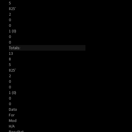
5
825′
2
0
0
1 (0)
0
0
Totals:
13
8
5
825′
2
0
0
1 (0)
0
0
Dato
For
Mod
H/A
Resultat