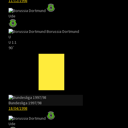
11/12/1998
Ude
Borussia Dortmund
U
U
1:1
90`
Bundesliga 1997/98
18/04/1998
Ude