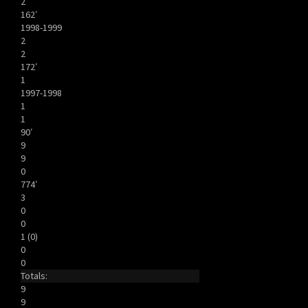
2
162′
1998-1999
2
2
172′
1
1997-1998
1
1
90′
9
9
0
774′
3
0
0
1 (0)
0
0
Totals:
9
9