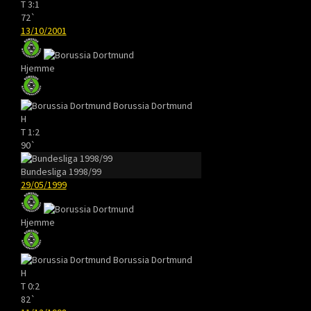
T
3:1
72`
13/10/2001
Hjemme
Borussia Dortmund
H
T
1:2
90`
Bundesliga 1998/99
29/05/1999
Hjemme
Borussia Dortmund
H
T
0:2
82`