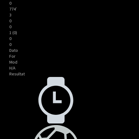
0
774′
3
0
0
1 (0)
0
0
Dato
For
Mod
H/A
Resultat