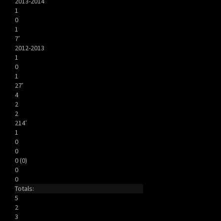
2013-2014
1
0
1
7′
2012-2013
1
0
1
27′
4
2
2
214′
1
0
0
0 (0)
0
0
Totals:
5
2
3