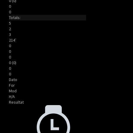
0 (0)
0
0
Totals:
5
2
3
214′
0
0
0
0 (0)
0
0
Dato
For
Mod
H/A
Resultat