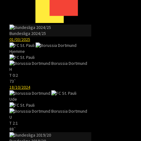
Bundesliga 2024/25
01/03/2025
Hjemme
Borussia Dortmund
H
T
0:2
73`
18/10/2024
Ude
Borussia Dortmund
U
T
2:1
88`
Bundesliga 2019/20