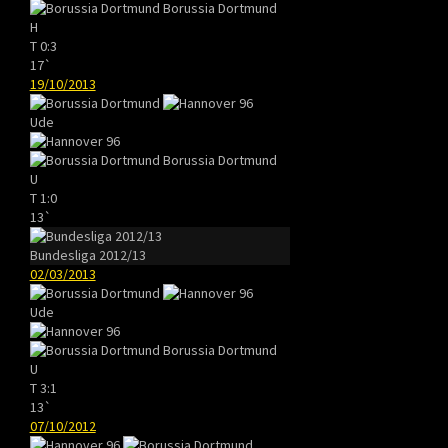
Borussia Dortmund
H
T
0:3
17`
19/10/2013
Ude
Borussia Dortmund
U
T
1:0
13`
Bundesliga 2012/13
02/03/2013
Ude
Borussia Dortmund
U
T
3:1
13`
07/10/2012