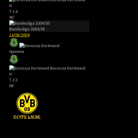
H
T
1:4
90`
Bundesliga 2004/05
14/08/2004
Hjemme
Borussia Dortmund
H
T
2:3
68`