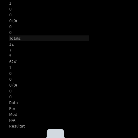
1
0
0
0 (0)
0
0
Totals:
12
7
5
624′
1
0
0
0 (0)
0
0
Dato
For
Mod
H/A
Resultat