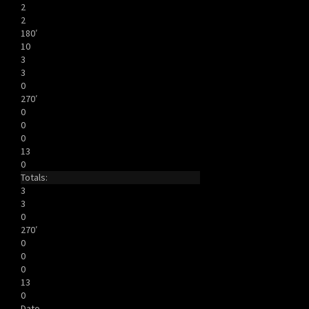
2
2
180′
10
3
3
0
270′
0
0
0
13
0
Totals:
3
3
0
270′
0
0
0
13
0
Dato