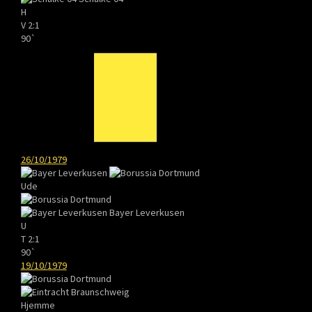
H
V
2:1
90`
26/10/1979
Ude
Bayer Leverkusen
U
T
2:1
90`
19/10/1979
Hjemme