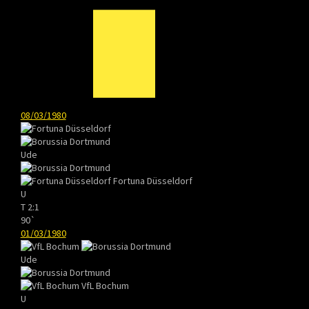
08/03/1980
Ude
Fortuna Düsseldorf
U
T
2:1
90`
01/03/1980
Ude
VfL Bochum
U