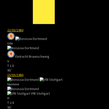
22/03/1980
Ude
Eintracht Braunschweig
U
T
1:0
90`
15/03/1980
Hjemme
VfB Stuttgart
H
T
2:4
90`