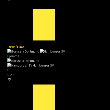
1
19/04/1980
Hjemme
Hamburger SV
H
U
2:2
75`