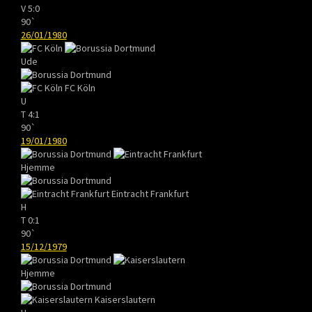
V
5:0
90`
26/01/1980
Ude
FC Köln
U
T
4:1
90`
19/01/1980
Hjemme
Eintracht Frankfurt
H
T
0:1
90`
15/12/1979
Hjemme
Kaiserslautern