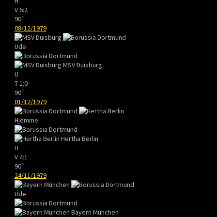
H
V
6:2
90`
08/12/1979
Ude
MSV Duisburg
U
T
1:0
90`
01/12/1979
Hjemme
Hertha Berlin
H
V
4:1
90`
24/11/1979
Ude
Bayern München