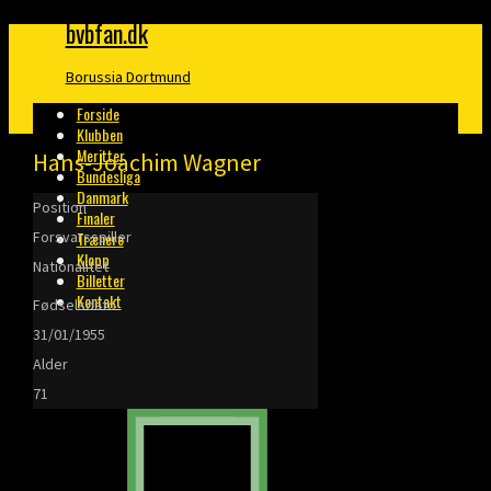
bvbfan.dk
Borussia Dortmund
Forside
Klubben
Meritter
Hans-Joachim Wagner
Bundesliga
Danmark
Position
Finaler
Forsvarsspiller
Trænere
Klopp
Nationalitet
Billetter
Kontakt
Fødselsdato
31/01/1955
Alder
71