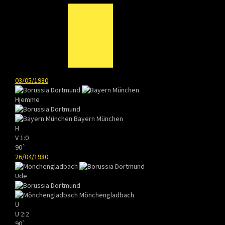
03/05/1980
Hjemme
Bayern München
H
V
1:0
90`
26/04/1980
Ude
Mönchengladbach
U
U
2:2
90`