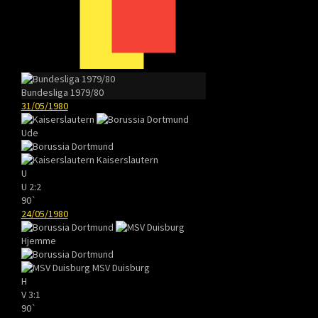
Bundesliga 1979/80
31/05/1980
Ude
Kaiserslautern
U
U
2:2
90`
24/05/1980
Hjemme
MSV Duisburg
H
V
3:1
90`