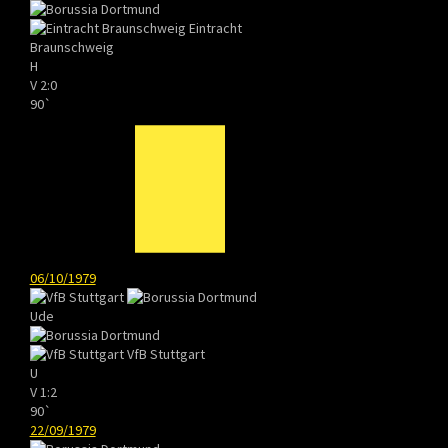
Eintracht
Braunschweig
H
V
2:0
90`
06/10/1979
Ude
VfB Stuttgart
U
V
1:2
90`
22/09/1979