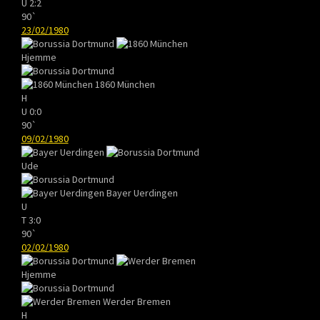
U
2:2
90`
23/02/1980
Hjemme
1860 München
H
U
0:0
90`
09/02/1980
Ude
Bayer Uerdingen
U
T
3:0
90`
02/02/1980
Hjemme
Werder Bremen
H