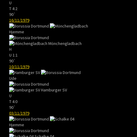
U
T
4:2
90`
16/11/1979
Hjemme
Mönchengladbach
H
U
1:1
90`
10/11/1979
Ude
Hamburger SV
U
T
4:0
90`
03/11/1979
Hjemme
Schalke 04