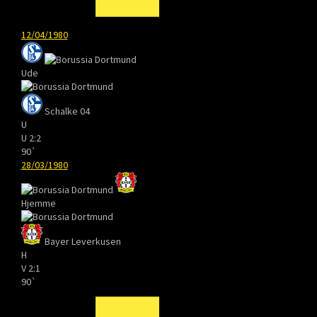
12/04/1980
Ude
Schalke 04
U
U
2:2
90`
28/03/1980
Hjemme
Bayer Leverkusen
H
V
2:1
90`