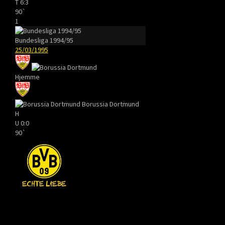
T
6:3
90`
1
Bundesliga 1994/95
25/03/1995
Hjemme
Borussia Dortmund
H
U
0:0
90`