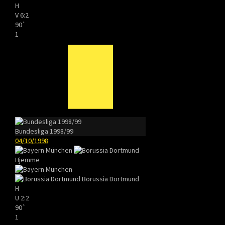
H
V
6:2
90`
1
Bundesliga 1998/99
04/10/1998
Hjemme
Borussia Dortmund
H
U
2:2
90`
1