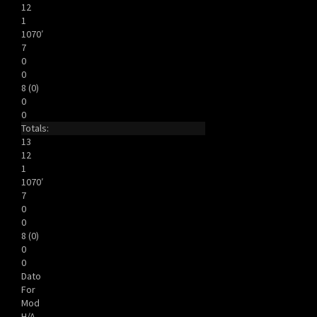
12
1
1070′
7
0
0
8 (0)
0
0
Totals:
13
12
1
1070′
7
0
0
8 (0)
0
0
Dato
For
Mod
H/A