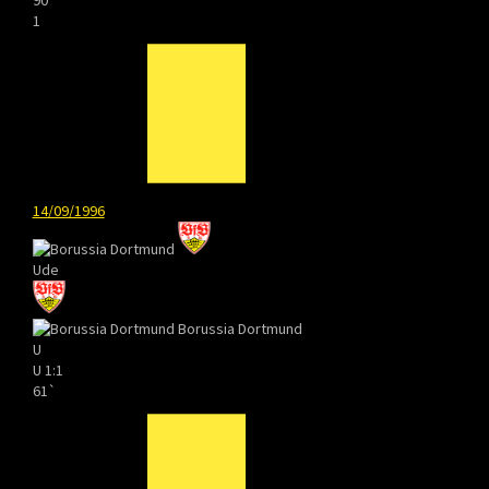
1
14/09/1996
Ude
Borussia Dortmund
U
U
1:1
61`