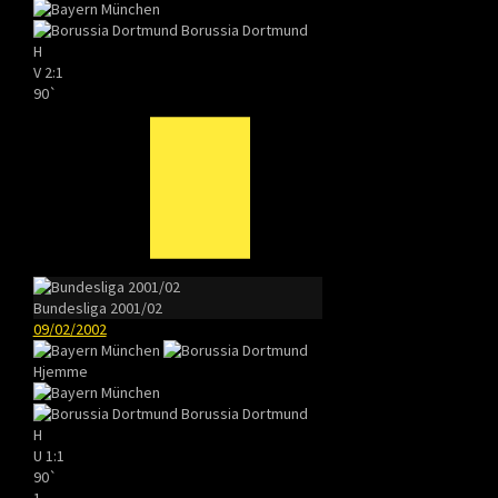
Borussia Dortmund
H
V
2:1
90`
Bundesliga 2001/02
09/02/2002
Hjemme
Borussia Dortmund
H
U
1:1
90`
1