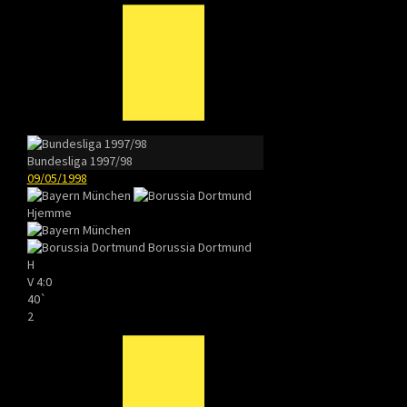
Bundesliga 1997/98
09/05/1998
Hjemme
Borussia Dortmund
H
V
4:0
40`
2