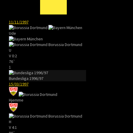
11/11/1997
Ude
Borussia Dortmund
U
V
0:2
76`
1
Bundesliga 1996/97
15/03/1997
Hjemme
Borussia Dortmund
H
V
4:1
90`