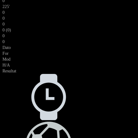
0
225′
0
0
0
0 (0)
0
0
Dato
For
Mod
H/A
Resultat