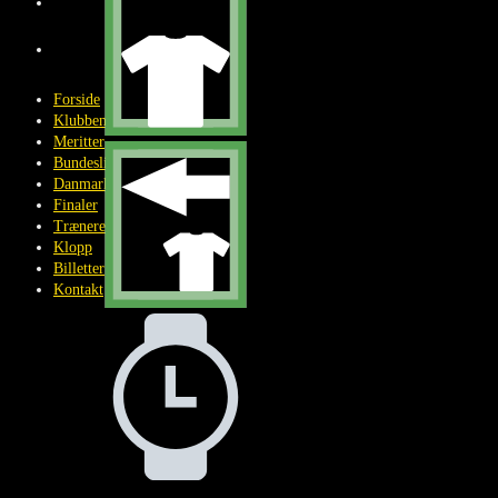
BILLETTER
KONTAKT
Forside
Klubben
Meritter
Bundesliga
Danmark
Finaler
Trænere
Klopp
Billetter
Kontakt