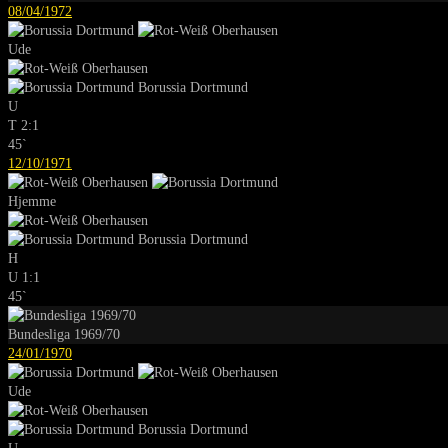
08/04/1972
Ude
Borussia Dortmund
U
T
2:1
45`
12/10/1971
Hjemme
Borussia Dortmund
H
U
1:1
45`
Bundesliga 1969/70
24/01/1970
Ude
Borussia Dortmund