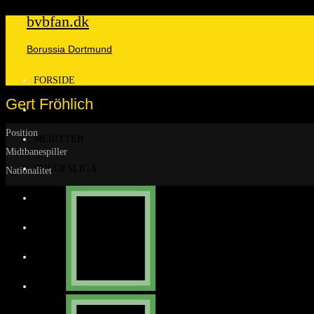
bvbfan.dk
Borussia Dortmund
FORSIDE
Gert Fröhlich
KLUBBEN
Position
MERITTER
Midtbanespiller
BUNDESLIGA
Nationalitet
DANMARK
FINALER
TRÆNERE
KLOPP