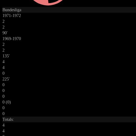
Bundesliga
1971-1972
2
2
90′
1969-1970
2
2
135′
4
4
0
225′
0
0
0
0 (0)
0
0
Totals:
4
4