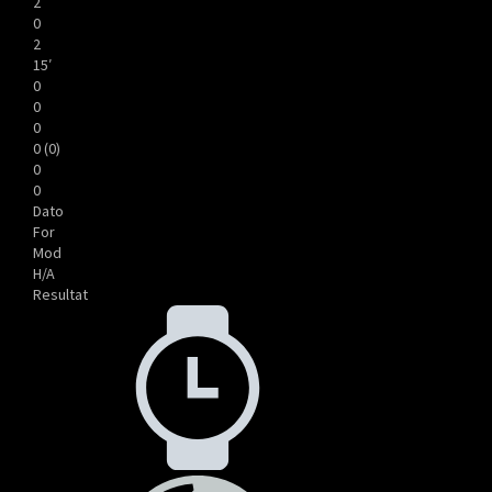
2
0
2
15′
0
0
0
0 (0)
0
0
Dato
For
Mod
H/A
Resultat