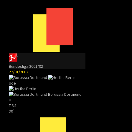
Bundesliga 2001/02
27/01/2002
Ude
Borussia Dortmund
U
T
3:1
90`