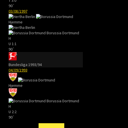
T
3:0
90`
03/08/1997
Hjemme
Borussia Dortmund
H
U
1:1
90`
Bundesliga 1993/94
04/09/1993
Hjemme
Borussia Dortmund
H
U
2:2
90`