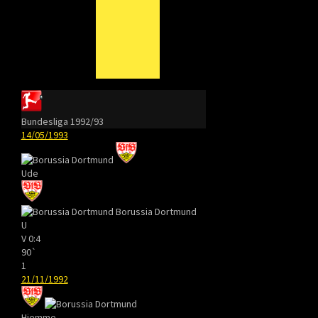
Bundesliga 1992/93
14/05/1993
Ude
Borussia Dortmund
U
V
0:4
90`
1
21/11/1992
Hjemme