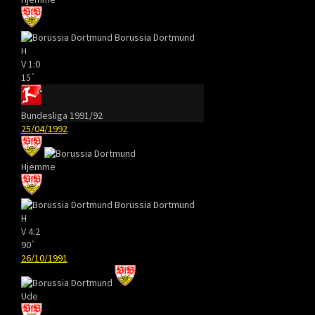
Borussia Dortmund
H
V
1:0
15`
Bundesliga 1991/92
25/04/1992
Hjemme
Borussia Dortmund
H
V
4:2
90`
26/10/1991
Ude