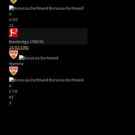
Borussia Dortmund
U
U
0:0
22`
Bundesliga 1990/91
23/02/1991
Hjemme
Borussia Dortmund
H
V
7:0
83`
3