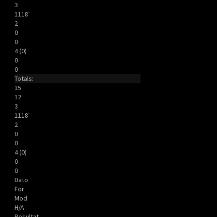
3
1118′
2
0
0
4 (0)
0
0
Totals:
15
12
3
1118′
2
0
0
4 (0)
0
0
Dato
For
Mod
H/A
Resultat