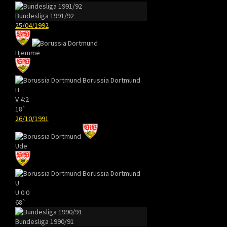
Bundesliga 1991/92
25/04/1992
Hjemme
Borussia Dortmund
H
V
4:2
18`
26/10/1991
Ude
Borussia Dortmund
U
U
0:0
68`
Bundesliga 1990/91