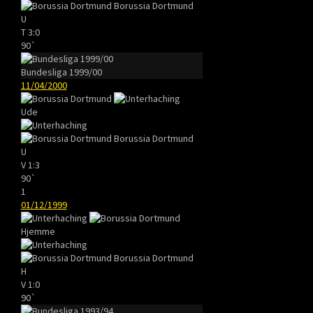
Borussia Dortmund
U
T
3:0
90`
Bundesliga 1999/00
11/04/2000
Ude
Borussia Dortmund
U
V
1:3
90`
1
01/12/1999
Hjemme
Borussia Dortmund
H
V
1:0
90`