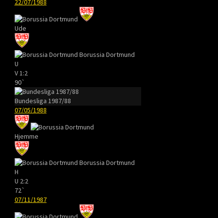
22/07/1988
Ude
Borussia Dortmund
U
V
1:2
90`
Bundesliga 1987/88
07/05/1988
Hjemme
Borussia Dortmund
H
U
2:2
72`
07/11/1987