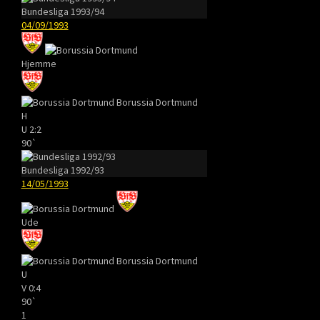
Bundesliga 1993/94
04/09/1993
Hjemme
Borussia Dortmund
H
U
2:2
90`
Bundesliga 1992/93
14/05/1993
Ude
Borussia Dortmund
U
V
0:4
90`
1