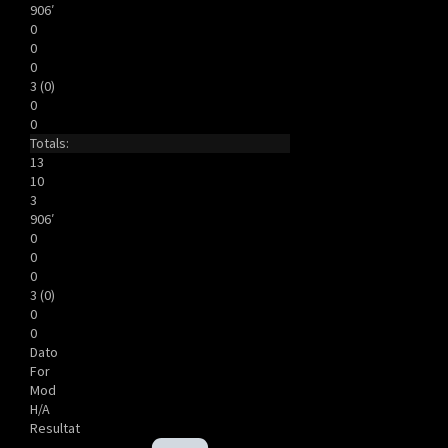
906′
0
0
0
3 (0)
0
0
Totals:
13
10
3
906′
0
0
0
3 (0)
0
0
Dato
For
Mod
H/A
Resultat