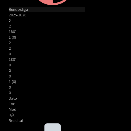
Bundesliga
2025-2026
2
2
180′
1 (0)
2
2
0
180′
0
0
0
1 (0)
0
0
Dato
For
Mod
H/A
Resultat