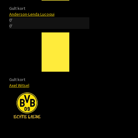
Gult kort
Anderson-Lenda Lucoqui
0'
0'
Gult kort
Axel Witsel