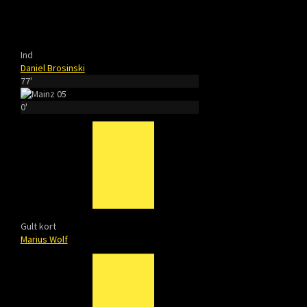
Ind
Daniel Brosinski
77'
0'
Gult kort
Marius Wolf