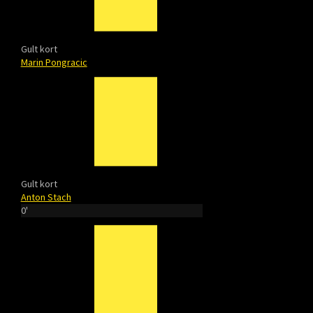
Gult kort
Marin Pongracic
Gult kort
Anton Stach
0'