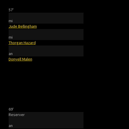
57'
mi
Jude Bellingham
mi
Thorgan Hazard
an
Donyell Malen
69'
Reserver
an