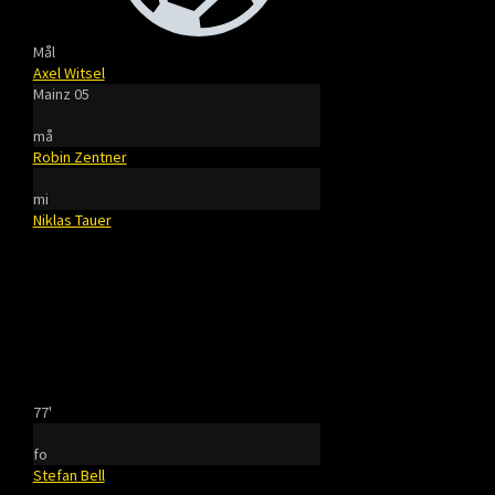
Mål
Axel Witsel
Mainz 05
må
Robin Zentner
mi
Niklas Tauer
77'
fo
Stefan Bell