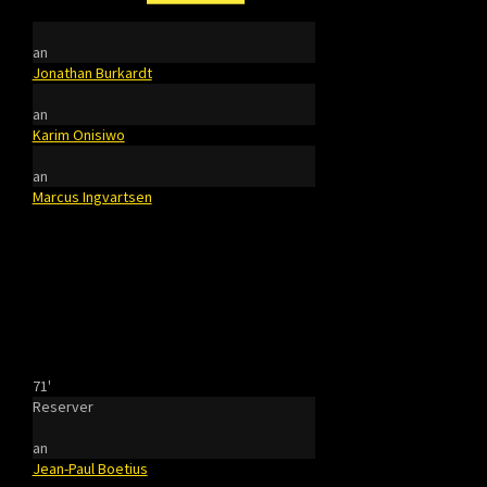
an
Jonathan Burkardt
an
Karim Onisiwo
an
Marcus Ingvartsen
71'
Reserver
an
Jean-Paul Boetius