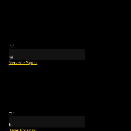
71'
mi
Merveille Papela
71'
fo
Daniel Brosinski