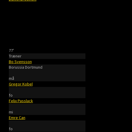
77'
Træner
Bo Svensson
Borussia Dortmund
må
Gregor Kobel
fo
Felix Passlack
mi
Emre Can
fo