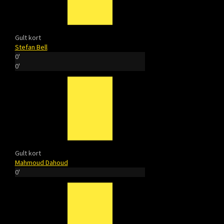
Gult kort
Stefan Bell
0'
0'
Gult kort
Mahmoud Dahoud
0'