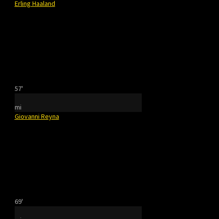
Erling Haaland
57'
mi
Giovanni Reyna
69'