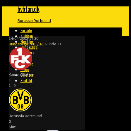
bvbfan.dk
Borussia Dortmund
Forside
Klubben
14/04/2002
-
17:30
Meritter
Bundesliga 2001/02
| Runde 31
Bundesliga
Danmark
Finaler
Trænere
Klopp
Kaiserslautern
Billetter
1
Kontakt
1
:
0
Borussia Dortmund
0
Slut