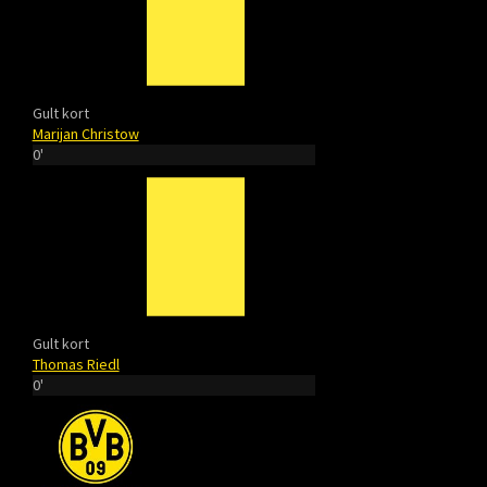
Gult kort
Marijan Christow
0'
Gult kort
Thomas Riedl
0'