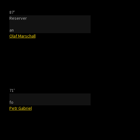
87'
Reserver
an
Olaf Marschall
71'
fo
Petr Gabriel