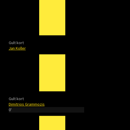
Gult kort
Jan Koller
Gult kort
Dimitrios Grammozis
0'