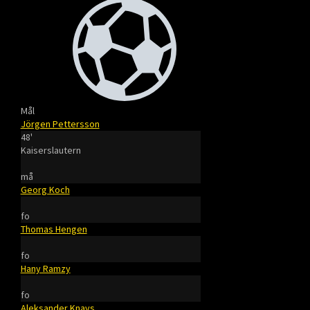
Mål
Jörgen Pettersson
48'
Kaiserslautern
må
Georg Koch
fo
Thomas Hengen
fo
Hany Ramzy
fo
Aleksander Knavs