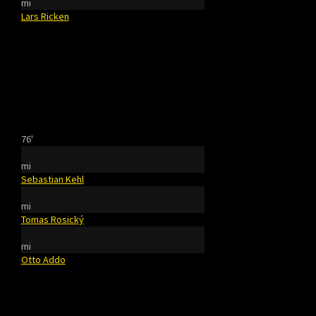
mi
Lars Ricken
76'
mi
Sebastian Kehl
mi
Tomas Rosický
mi
Otto Addo