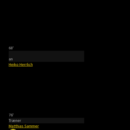
68'
an
Heiko Herrlich
76'
Træner
Matthias Sammer