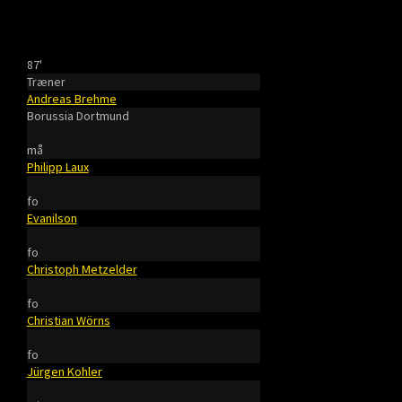
87'
Træner
Andreas Brehme
Borussia Dortmund
må
Philipp Laux
fo
Evanilson
fo
Christoph Metzelder
fo
Christian Wörns
fo
Jürgen Kohler