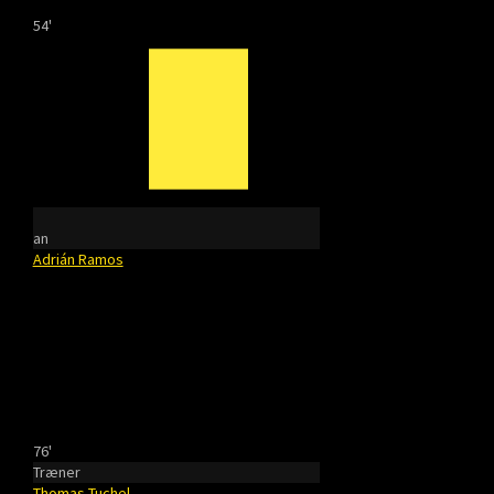
54'
an
Adrián Ramos
76'
Træner
Thomas Tuchel