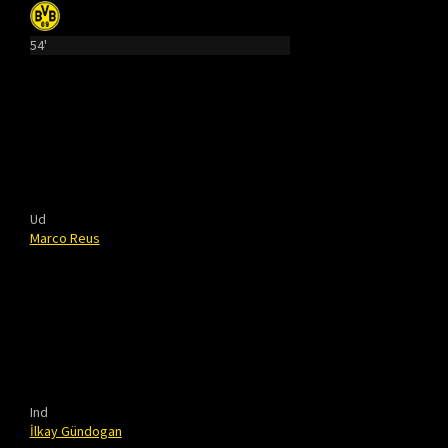
54'
Ud
Marco Reus
Ind
İlkay Gündogan