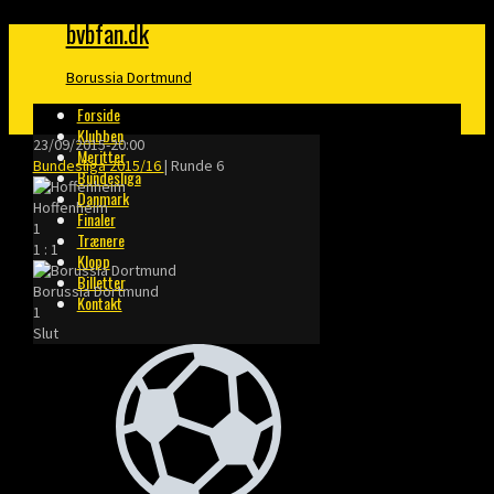
bvbfan.dk
Borussia Dortmund
Forside
Klubben
23/09/2015
-
20:00
Meritter
Bundesliga 2015/16
| Runde 6
Bundesliga
Danmark
Hoffenheim
Finaler
1
Trænere
1
:
1
Klopp
Billetter
Borussia Dortmund
Kontakt
1
Slut