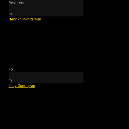
Reserver
mi
Henrikh Mkhitaryan
46'
mi
İlkay Gündogan