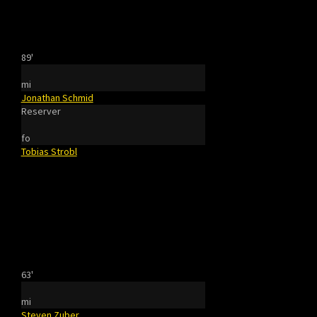
89'
mi
Jonathan Schmid
Reserver
fo
Tobias Strobl
63'
mi
Steven Zuber