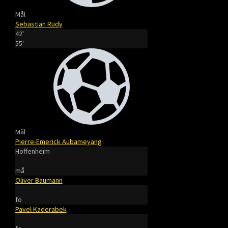
Mål
Sebastian Rudy
42'
55'
Mål
Pierre-Emerick Aubameyang
Hoffenheim
må
Oliver Baumann
fo
Pavel Kaderabek