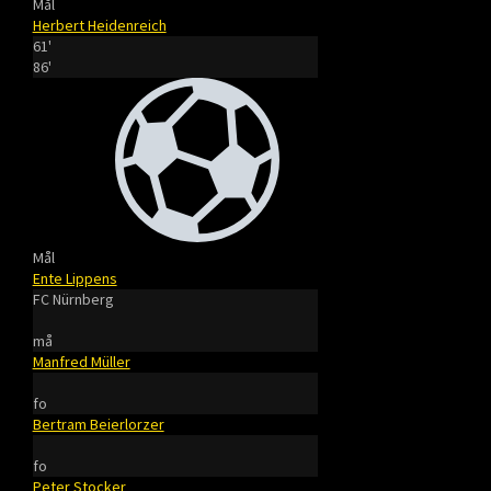
Mål
Herbert Heidenreich
61'
86'
Mål
Ente Lippens
FC Nürnberg
må
Manfred Müller
fo
Bertram Beierlorzer
fo
Peter Stocker