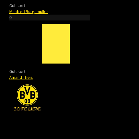
Gult kort
Manfred Burgsmüller
0'
Gult kort
Amand Theis