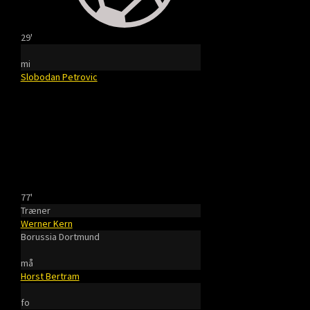
29'
mi
Slobodan Petrovic
77'
Træner
Werner Kern
Borussia Dortmund
må
Horst Bertram
fo