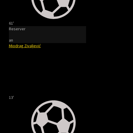
61'
Reserver
an
Miodrag Zivaljević
13'