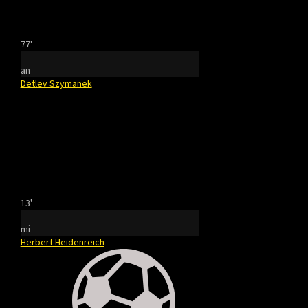
77'
an
Detlev Szymanek
13'
mi
Herbert Heidenreich