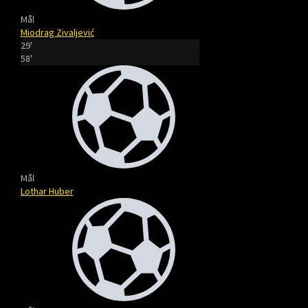
Mål
Miodrag Zivaljević
29'
58'
Mål
Lothar Huber