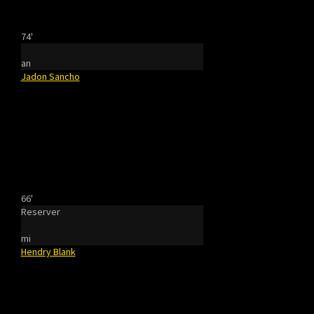
74'
an
Jadon Sancho
66'
Reserver
mi
Hendry Blank