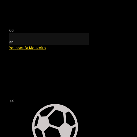
66'
an
Youssoufa Moukoko
74'