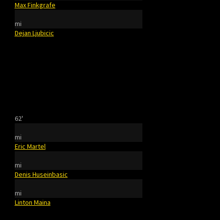
Max Finkgrafe
mi
Dejan Ljubicic
62'
mi
Eric Martel
mi
Denis Huseinbasic
mi
Linton Maina