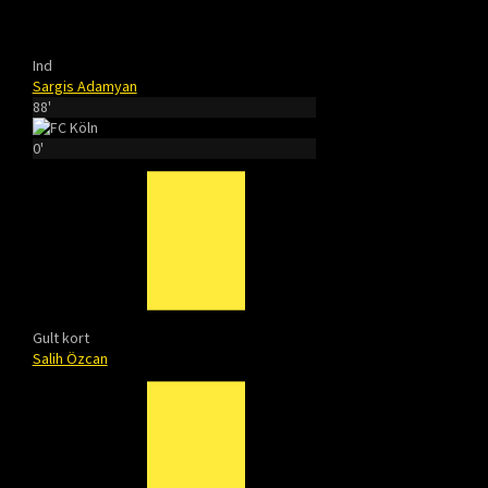
Ind
Sargis Adamyan
88'
0'
Gult kort
Salih Özcan