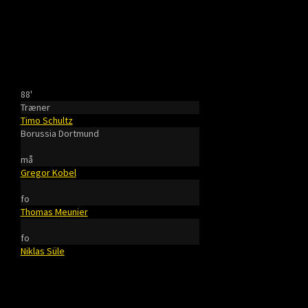
88'
Træner
Timo Schultz
Borussia Dortmund
må
Gregor Kobel
fo
Thomas Meunier
fo
Niklas Süle