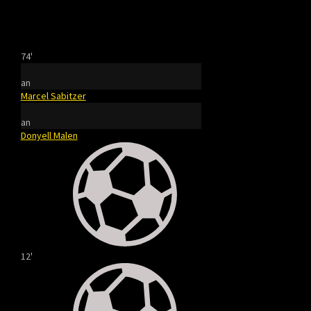
74'
an
Marcel Sabitzer
an
Donyell Malen
12'