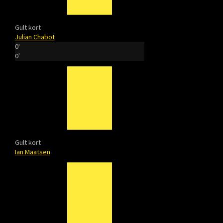
Gult kort
Julian Chabot
0'
0'
Gult kort
Ian Maatsen