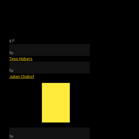
87'
fo
Timo Hübers
fo
Julian Chabot
fo