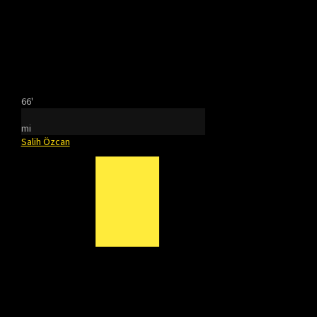
66'
mi
Salih Özcan