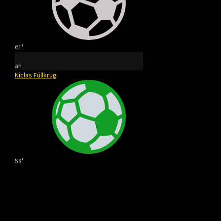
61'
an
Niclas Füllkrug
58'