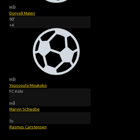
Mål
Donyell Malen
90'
+4
Mål
Youssoufa Moukoko
FC Köln
må
Marvin Schwäbe
fo
Rasmus Carstensen