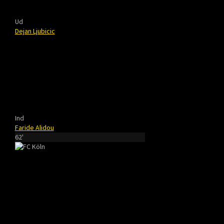
Ud
Dejan Ljubicic
Ind
Faride Alidou
62'