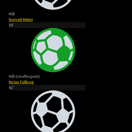
Mål
Donyell Malen
58'
Mål (straffespark)
Niclas Füllkrug
61'