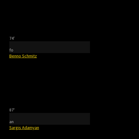
74'
fo
Benno Schmitz
87'
an
Sargis Adamyan