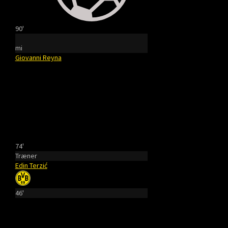
90'
mi
Giovanni Reyna
74'
Træner
Edin Terzić
46'