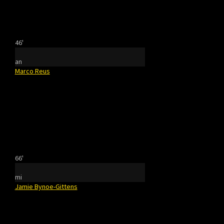
46'
an
Marco Reus
66'
mi
Jamie Bynoe-Gittens