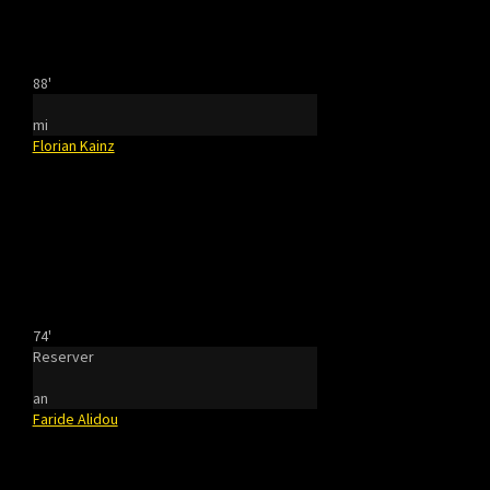
88'
mi
Florian Kainz
74'
Reserver
an
Faride Alidou