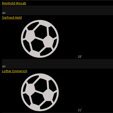
Reinhold Wosab
an
Sigfried Held
28'
an
Lothar Emmerich
31'