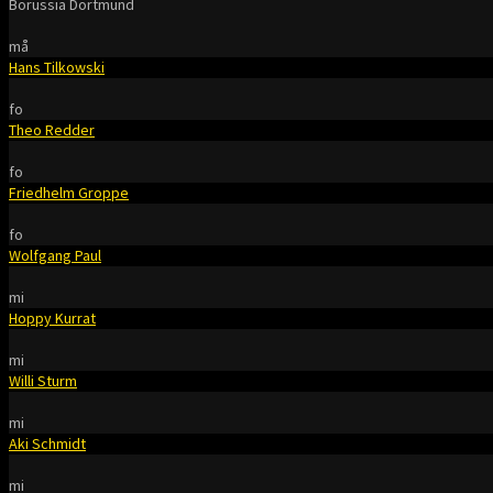
Borussia Dortmund
må
Hans Tilkowski
fo
Theo Redder
fo
Friedhelm Groppe
fo
Wolfgang Paul
mi
Hoppy Kurrat
mi
Willi Sturm
mi
Aki Schmidt
mi