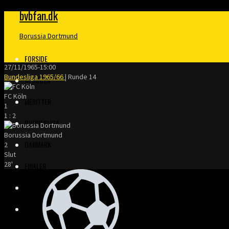
bvbfan.dk
Borussia Dortmund
FORSIDE
27/11/1965
-
15:00
Bundesliga 1965/66
| Runde 14
KLUBBEN
FC Köln
MERITTER
1
1
:
2
BUNDESLIGA
Borussia Dortmund
DANMARK
2
Slut
28'
FINALER
TRÆNERE
KLOPP