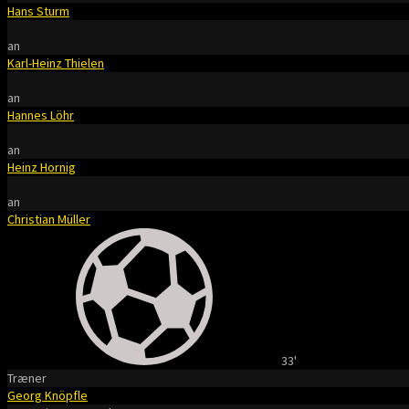
Hans Sturm
an
Karl-Heinz Thielen
an
Hannes Löhr
an
Heinz Hornig
an
Christian Müller
33'
Træner
Georg Knöpfle