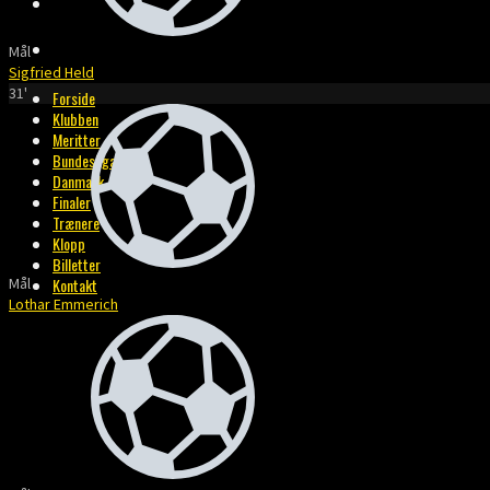
BILLETTER
KONTAKT
Mål
Sigfried Held
31'
Forside
Klubben
Meritter
Bundesliga
Danmark
Finaler
Trænere
Klopp
Billetter
Mål
Kontakt
Lothar Emmerich