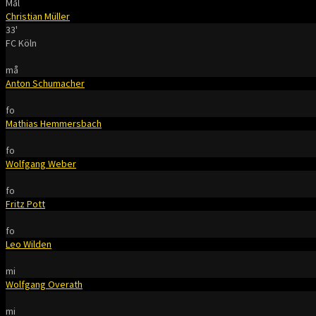
Mål
Christian Müller
33'
FC Köln
må
Anton Schumacher
fo
Mathias Hemmersbach
fo
Wolfgang Weber
fo
Fritz Pott
fo
Leo Wilden
mi
Wolfgang Overath
mi