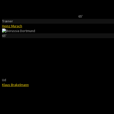
65'
Træner
Heinz Murach
65'
Ud
Klaus Brakelmann