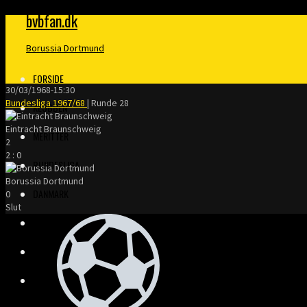
bvbfan.dk
Borussia Dortmund
FORSIDE
30/03/1968
-
15:30
Bundesliga 1967/68
| Runde 28
KLUBBEN
Eintracht Braunschweig
MERITTER
2
2
:
0
BUNDESLIGA
Borussia Dortmund
DANMARK
0
Slut
FINALER
TRÆNERE
KLOPP