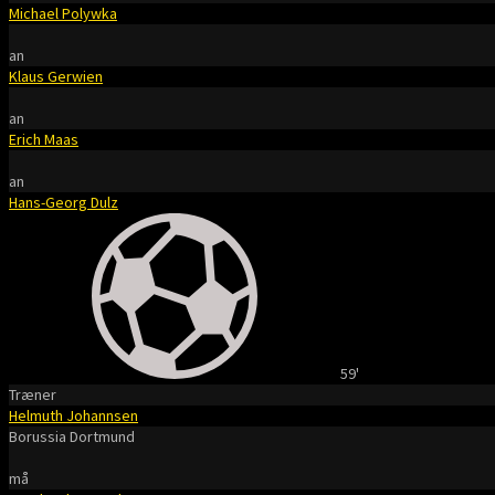
Michael Polywka
an
Klaus Gerwien
an
Erich Maas
an
Hans-Georg Dulz
59'
Træner
Helmuth Johannsen
Borussia Dortmund
må