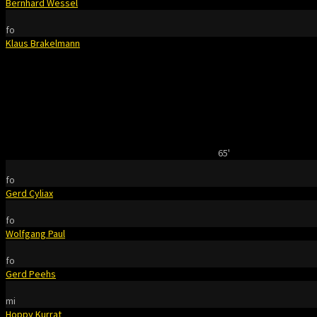
Bernhard Wessel
fo
Klaus Brakelmann
65'
fo
Gerd Cyliax
fo
Wolfgang Paul
fo
Gerd Peehs
mi
Hoppy Kurrat