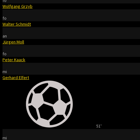
fo
Wolfgang Grzyb
fo
Walter Schmidt
an
Jürgen Moll
fo
Peter Kaack
mi
Gerhard Elfert
51'
mi