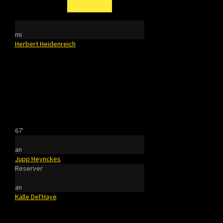
mi
Herbert Heidenreich
67'
an
Jupp Heynckes
Reserver
an
Kalle Del'Haye