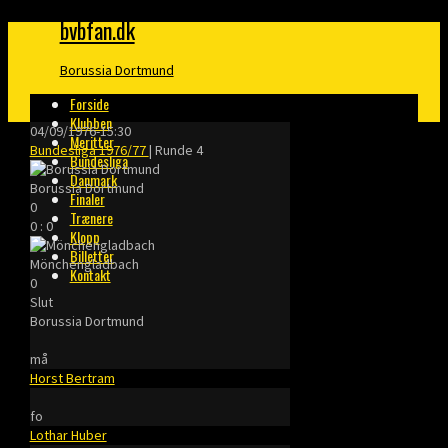
bvbfan.dk
Borussia Dortmund
Forside
Klubben
04/09/1976
-
15:30
Meritter
Bundesliga 1976/77
| Runde 4
Bundesliga
Danmark
Borussia Dortmund
Finaler
0
Trænere
0
:
0
Klopp
Billetter
Mönchengladbach
Kontakt
0
Slut
Borussia Dortmund
må
Horst Bertram
fo
Lothar Huber