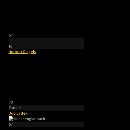
67'
fo
Norbert Ringels
70'
Træner
Udo Lattek
67'