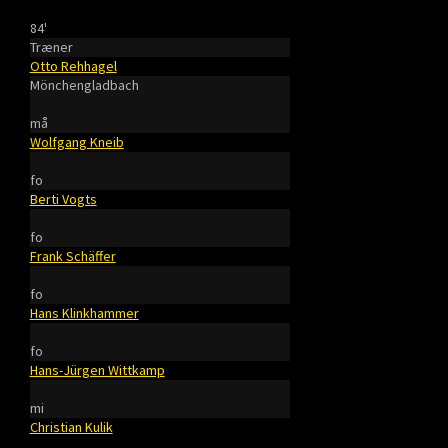
84'
Træner
Otto Rehhagel
Mönchengladbach
må
Wolfgang Kneib
fo
Berti Vogts
fo
Frank Schäffer
fo
Hans Klinkhammer
fo
Hans-Jürgen Wittkamp
mi
Christian Kulik