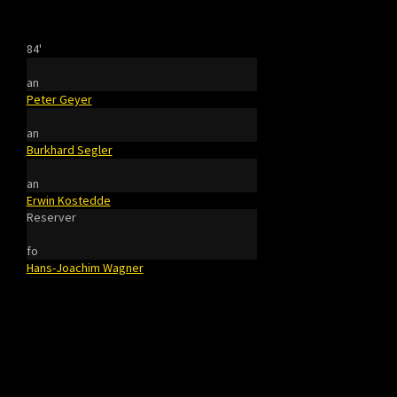
84'
an
Peter Geyer
an
Burkhard Segler
an
Erwin Kostedde
Reserver
fo
Hans-Joachim Wagner