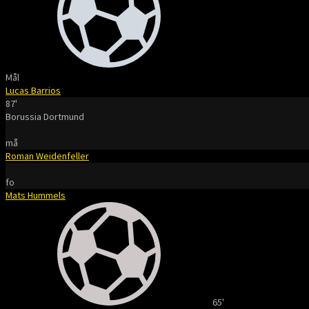
Mål
Lucas Barrios
87'
Borussia Dortmund
må
Roman Weidenfeller
fo
Mats Hummels
65'