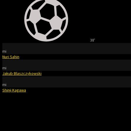
38'
mi
Nuri Sahin
mi
Jakub Blaszczykowski
mi
Shinji Kagawa