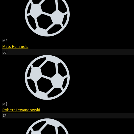
Mål
Mats Hummels
65'
Mål
Robert Lewandowski
75'