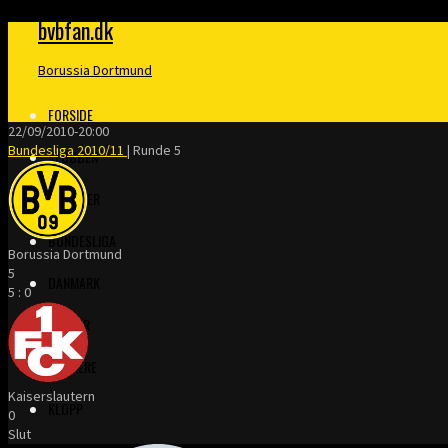
bvbfan.dk
Borussia Dortmund
FORSIDE
22/09/2010
-
20:00
Bundesliga 2010/11
| Runde 5
KLUBBEN
MERITTER
BUNDESLIGA
Borussia Dortmund
5
DANMARK
5
:
0
FINALER
TRÆNERE
Kaiserslautern
KLOPP
0
Slut