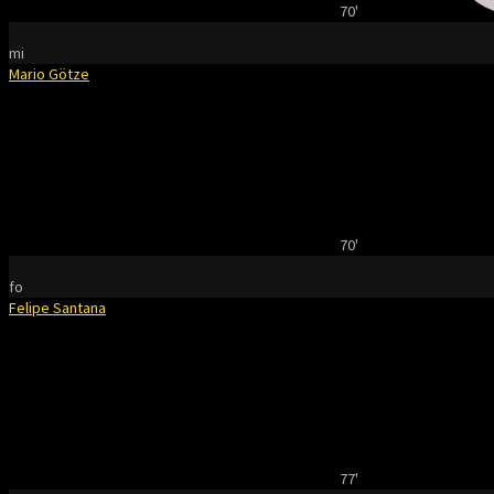
70'
mi
Mario Götze
70'
fo
Felipe Santana
77'