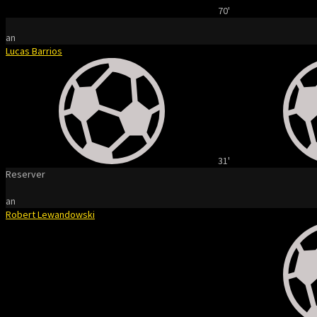
70'
an
Lucas Barrios
31'
Reserver
an
Robert Lewandowski