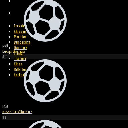
BILLETTER
KONTAKT
Forside
Klubben
Meritter
Bundesliga
Mål
Danmark
Lucas Barrios
Finaler
31'
Trænere
Klopp
Billetter
Kontakt
Mål
Kevin Großkreutz
38'