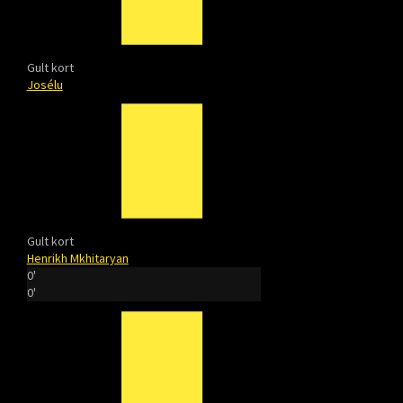
Gult kort
Josélu
Gult kort
Henrikh Mkhitaryan
0'
0'