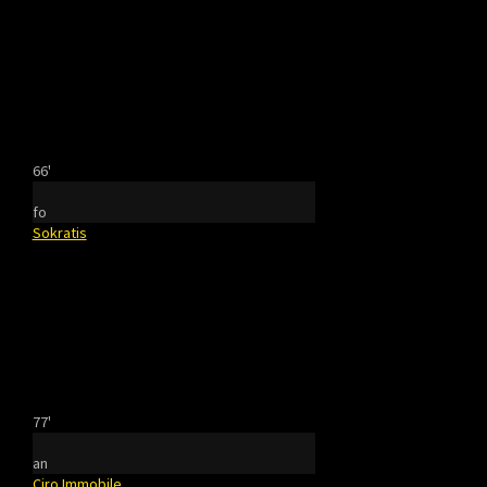
66'
fo
Sokratis
77'
an
Ciro Immobile