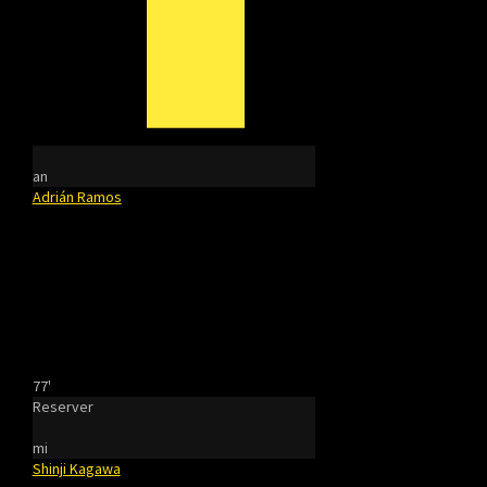
an
Adrián Ramos
77'
Reserver
mi
Shinji Kagawa