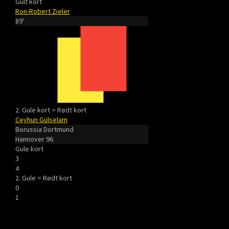
Gult kort
Ron-Robert Zieler
89'
2. Gule kort > Rødt kort
Ceyhun Gülselam
Borussia Dortmund
Hannover 96
Gule kort
3
4
2. Gule > Rødt kort
0
1