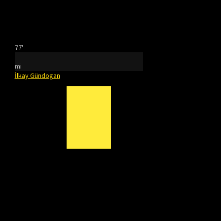
77'
mi
İlkay Gündogan