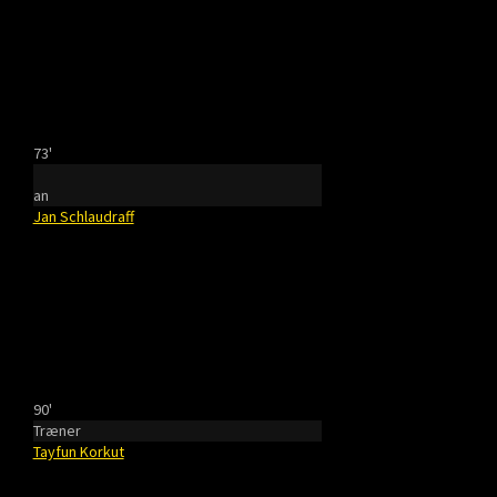
73'
an
Jan Schlaudraff
90'
Træner
Tayfun Korkut