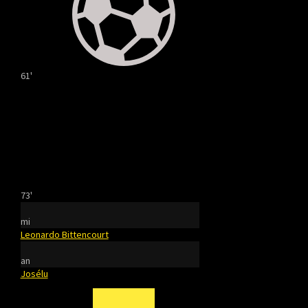
61'
73'
mi
Leonardo Bittencourt
an
Josélu