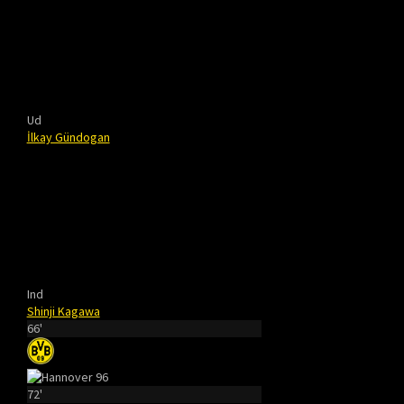
Ud
İlkay Gündogan
Ind
Shinji Kagawa
66'
72'