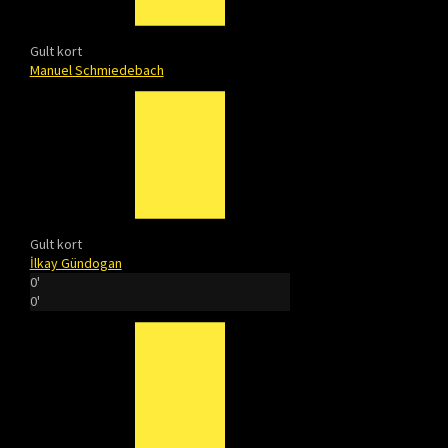
Gult kort
Manuel Schmiedebach
Gult kort
İlkay Gündogan
0'
0'