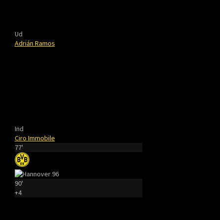
Ud
Adrián Ramos
Ind
Ciro Immobile
77'
90'
+4