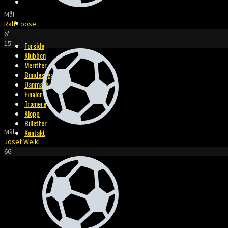
BILLETTER
Mål
KONTAKT
Ralf Loose
6'
15'
Forside
Klubben
Meritter
Bundesliga
Danmark
Finaler
Trænere
Klopp
Billetter
Mål
Kontakt
Josef Weikl
66'