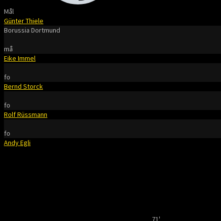
Mål
Günter Thiele
Borussia Dortmund
må
Eike Immel
fo
Bernd Storck
fo
Rolf Rüssmann
fo
Andy Egli
71'