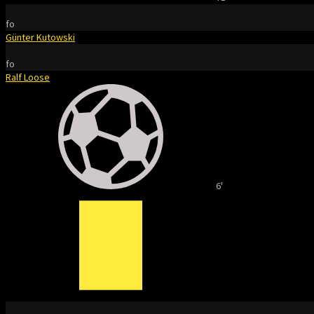
fo
Günter Kutowski
fo
Ralf Loose
6'