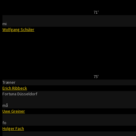
71'
mi
Wolfgang Schüler
75'
Træner
Erich Ribbeck
Fortuna Düsseldorf
må
Uwe Greiner
fo
Holger Fach