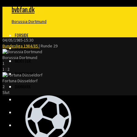
bvbfan.dk
Borussia Dortmund
FORSIDE
04/05/1985
-
15:30
Bundesliga 1984/85
| Runde 29
KLUBBEN
Borussia Dortmund
MERITTER
1
1
:
2
BUNDESLIGA
Fortuna Düsseldorf
DANMARK
2
Slut
FINALER
TRÆNERE
KLOPP