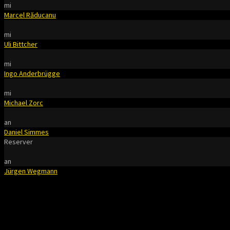
mi
Marcel Răducanu
mi
Uli Bittcher
mi
Ingo Anderbrügge
mi
Michael Zorc
an
Daniel Simmes
Reserver
an
Jürgen Wegmann