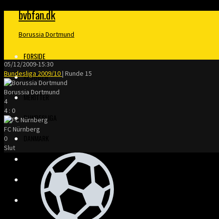
bvbfan.dk
Borussia Dortmund
FORSIDE
05/12/2009
-
15:30
Bundesliga 2009/10
| Runde 15
KLUBBEN
Borussia Dortmund
MERITTER
4
4
:
0
BUNDESLIGA
FC Nürnberg
DANMARK
0
Slut
FINALER
TRÆNERE
KLOPP