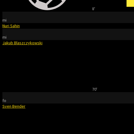
8'
mi
Nuri Sahin
mi
Jakub Blaszczykowski
70'
fo
Sven Bender