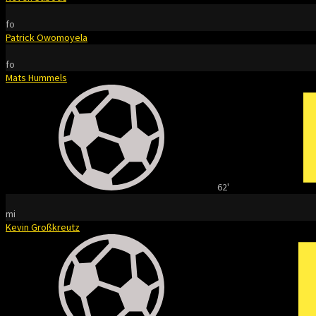
fo
Patrick Owomoyela
fo
Mats Hummels
62'
mi
Kevin Großkreutz