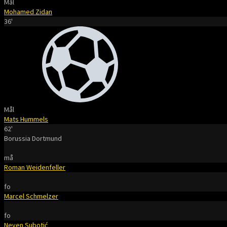
Mål
Mohamed Zidan
36'
Mål
Mats Hummels
62'
Borussia Dortmund
må
Roman Weidenfeller
fo
Marcel Schmelzer
fo
Neven Subotić