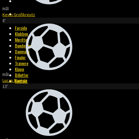
BILLETTER
Mål
KONTAKT
Kevin Großkreutz
8'
Forside
Klubben
Meritter
Bundesliga
Danmark
Finaler
Trænere
Klopp
Mål
Billetter
Lucas Barrios
Kontakt
13'