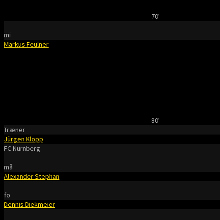
70'
mi
Markus Feulner
80'
Træner
Jürgen Klopp
FC Nürnberg
må
Alexander Stephan
fo
Dennis Diekmeier