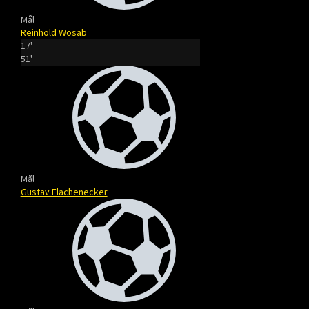
Mål
Reinhold Wosab
17'
51'
Mål
Gustav Flachenecker