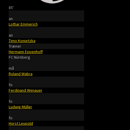
85'
an
Lothar Emmerich
an
Timo Konietzka
Træner
Hermann Eppenhoff
FC Nürnberg
må
Roland Wabra
fo
Ferdinand Wenauer
fo
Ludwig Müller
fo
Horst Leupold