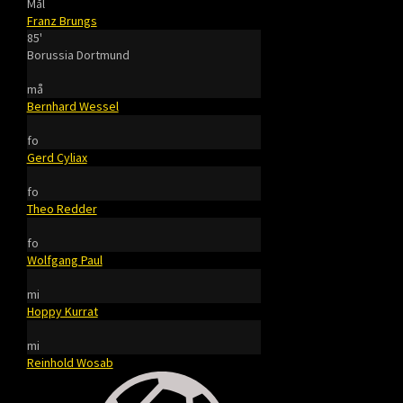
Mål
Franz Brungs
85'
Borussia Dortmund
må
Bernhard Wessel
fo
Gerd Cyliax
fo
Theo Redder
fo
Wolfgang Paul
mi
Hoppy Kurrat
mi
Reinhold Wosab