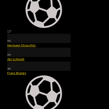
17'
mi
Hermann Straschitz
mi
Aki Schmidt
an
Franz Brungs