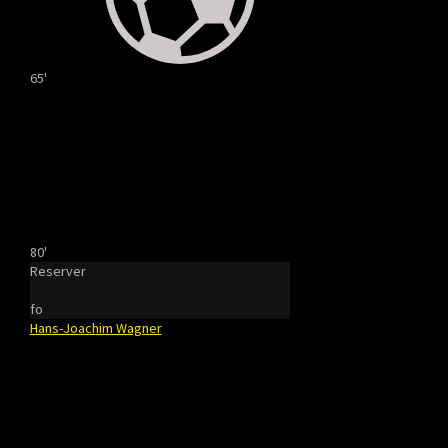
65'
80'
Reserver
fo
Hans-Joachim Wagner