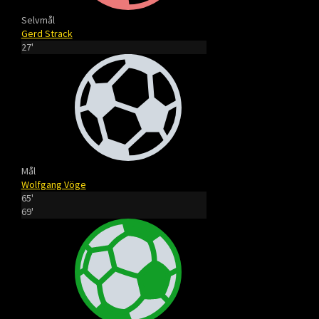
Selvmål
Gerd Strack
27'
Mål
Wolfgang Vöge
65'
69'