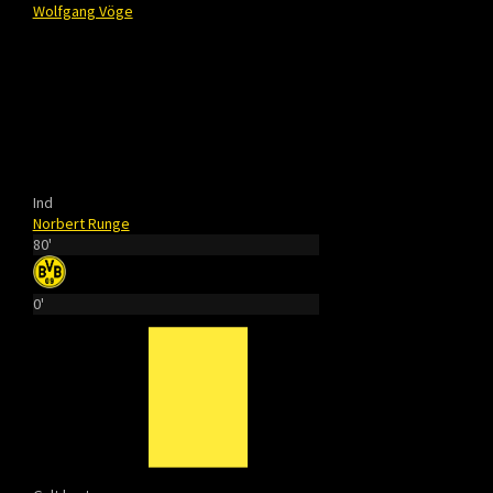
Wolfgang Vöge
Ind
Norbert Runge
80'
0'