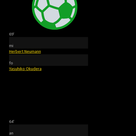
69'
mi
Herbert Neumann
fo
Yasuhiko Okudera
64'
an