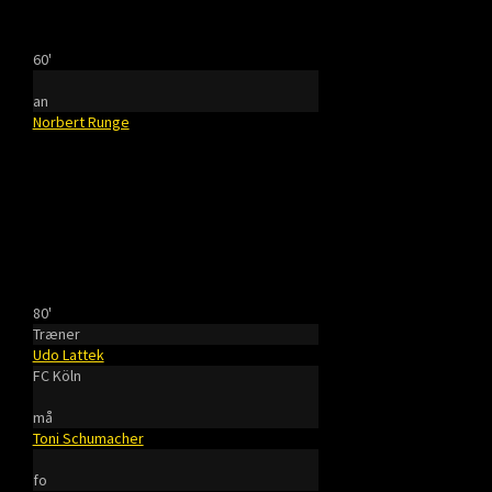
60'
an
Norbert Runge
80'
Træner
Udo Lattek
FC Köln
må
Toni Schumacher
fo