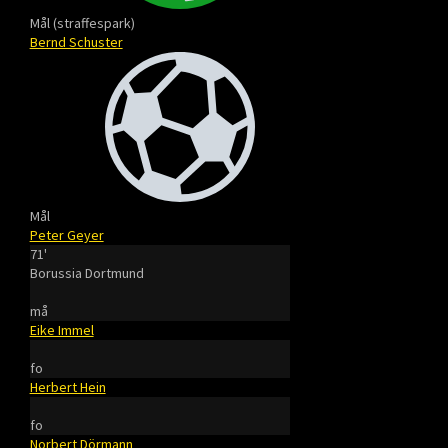
Mål (straffespark)
Bernd Schuster
Mål
Peter Geyer
71'
Borussia Dortmund
må
Eike Immel
fo
Herbert Hein
fo
Norbert Dörmann