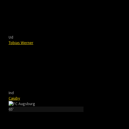
Ud
Tobias Werner
Ind
Caiuby
65'