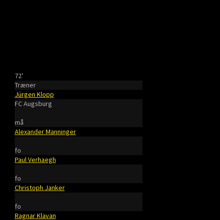
72'
Træner
Jürgen Klopp
FC Augsburg
må
Alexander Manninger
fo
Paul Verhaegh
fo
Christoph Janker
fo
Ragnar Klavan