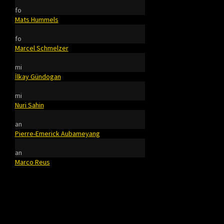
fo
Mats Hummels
fo
Marcel Schmelzer
mi
İlkay Gündogan
mi
Nuri Sahin
an
Pierre-Emerick Aubameyang
an
Marco Reus