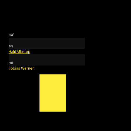
84'
an
Halil Altintop
mi
Tobias Werner