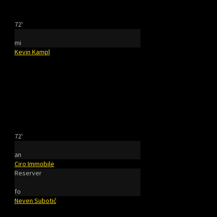
72'
mi
Kevin Kampl
72'
an
Ciro Immobile
Reserver
fo
Neven Subotić