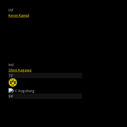
Ud
Kevin Kampl
Ind
Shinji Kagawa
72'
84'