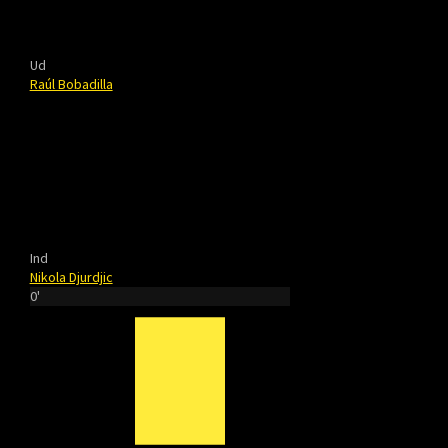
Ud
Raúl Bobadilla
Ind
Nikola Djurdjic
0'