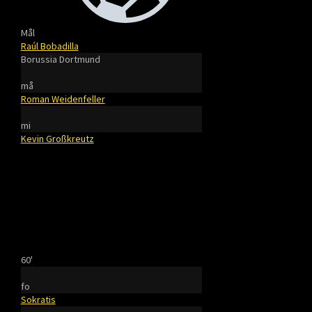
Mål
Raúl Bobadilla
Borussia Dortmund
må
Roman Weidenfeller
mi
Kevin Großkreutz
60'
fo
Sokratis