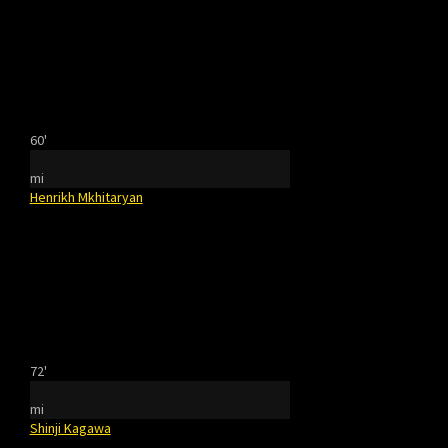
60'
mi
Henrikh Mkhitaryan
72'
mi
Shinji Kagawa