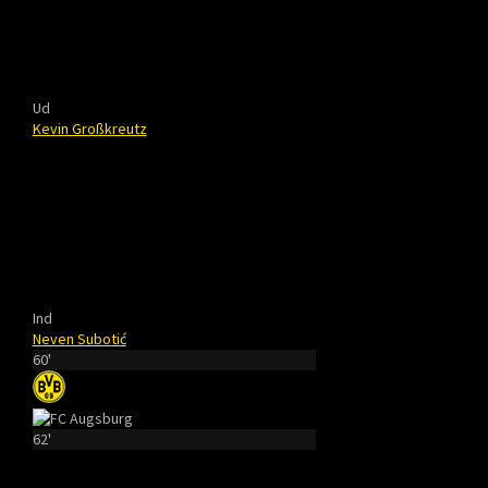
Ud
Kevin Großkreutz
Ind
Neven Subotić
60'
62'