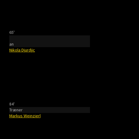
65'
an
Nikola Djurdjic
84'
Træner
Markus Weinzierl