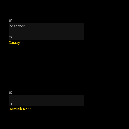
65'
Reserver
mi
Caiuby
62'
mi
Dominik Kohr