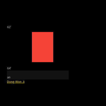
62'
64'
an
Dong-Won Ji