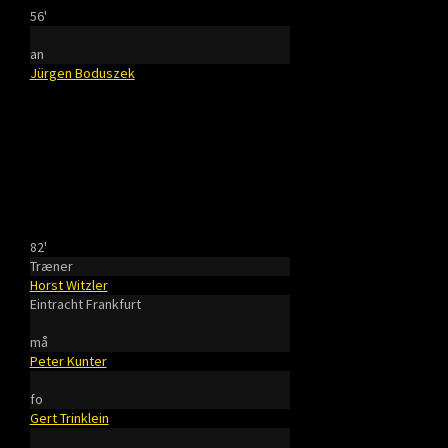
56'
an
Jürgen Boduszek
82'
Træner
Horst Witzler
Eintracht Frankfurt
må
Peter Kunter
fo
Gert Trinklein