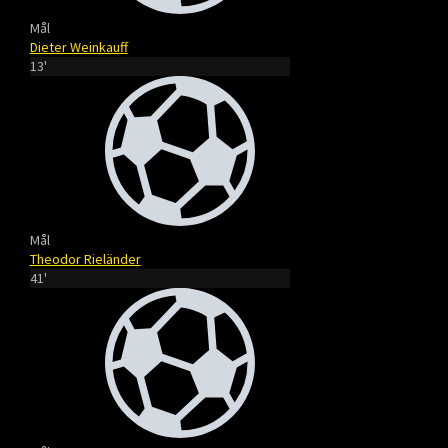
Mål
Dieter Weinkauff
13'
Mål
Theodor Rieländer
41'