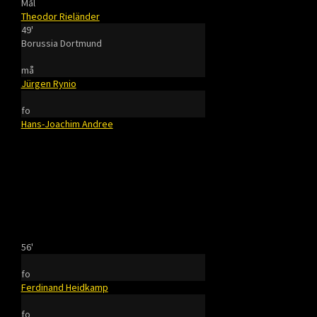
Mål
Theodor Rieländer
49'
Borussia Dortmund
må
Jürgen Rynio
fo
Hans-Joachim Andree
56'
fo
Ferdinand Heidkamp
fo