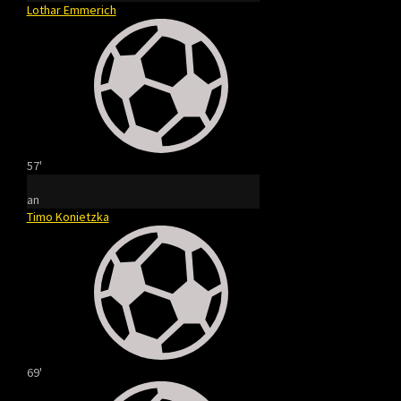
Lothar Emmerich
57'
an
Timo Konietzka
69'