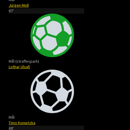
Jürgen Moll
67'
Mål (straffespark)
Lothar Ulsaß
Mål
Timo Konietzka
69'