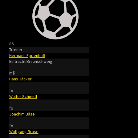
86'
Træner
Hermann Eppenhoff
Eintracht Braunschweig
må
Hans Jäcker
fo
Walter Schmidt
fo
Joachim Bäse
fo
Wolfgang Brase