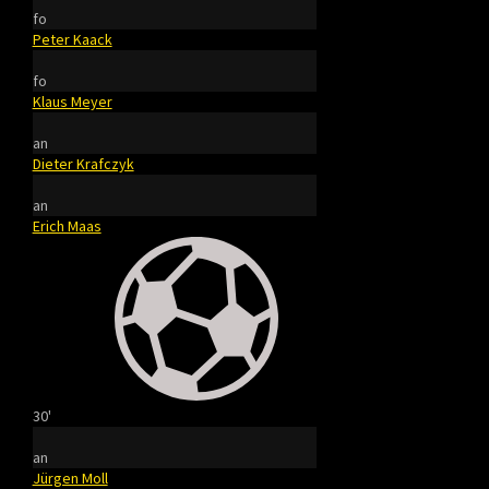
fo
Peter Kaack
fo
Klaus Meyer
an
Dieter Krafczyk
an
Erich Maas
30'
an
Jürgen Moll