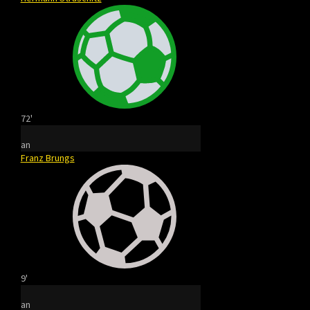
72'
an
Franz Brungs
9'
an