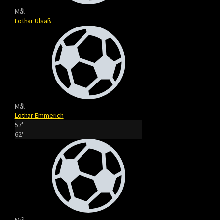
Mål
Lothar Ulsaß
Mål
Lothar Emmerich
57'
62'
Mål