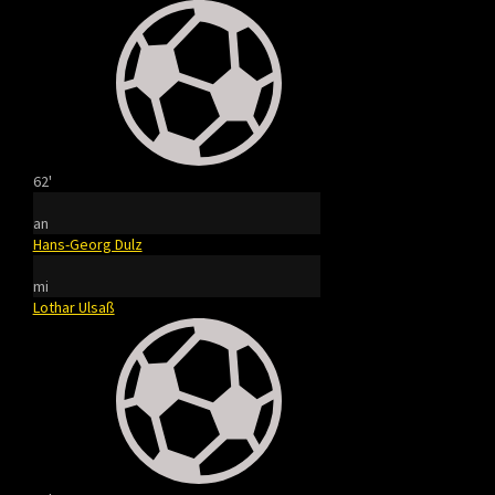
62'
an
Hans-Georg Dulz
mi
Lothar Ulsaß