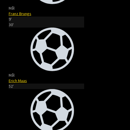
Mål
Franz Brungs
9'
30'
Mål
Erich Maas
52'