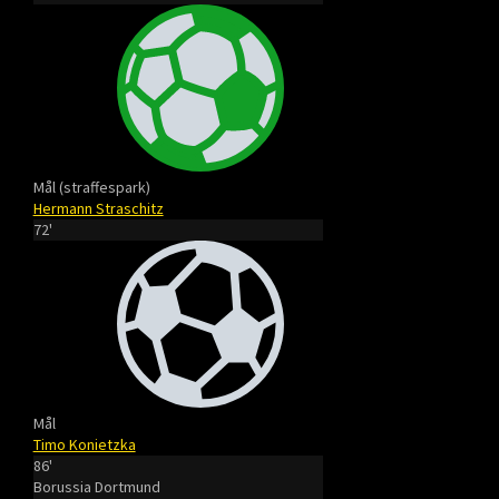
Mål (straffespark)
Hermann Straschitz
72'
Mål
Timo Konietzka
86'
Borussia Dortmund