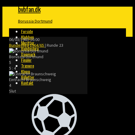
bvbfan.dk
Borussia Dortmund
Forside
Klubben
06/03/1965
-
16:00
Meritter
Bundesliga 1964/65
| Runde 23
Bundesliga
Danmark
Borussia Dortmund
Finaler
5
Trænere
5
:
4
Klopp
Billetter
Eintracht Braunschweig
Kontakt
4
Slut