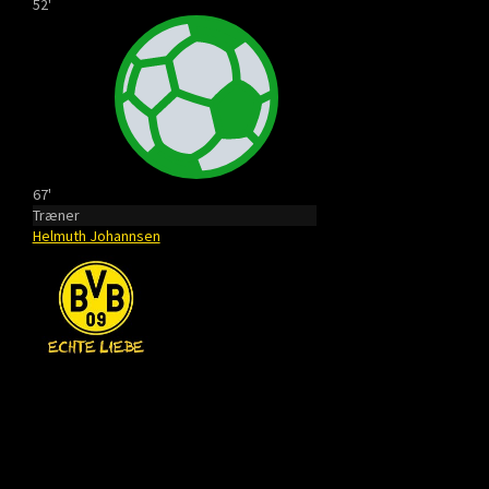
52'
67'
Træner
Helmuth Johannsen