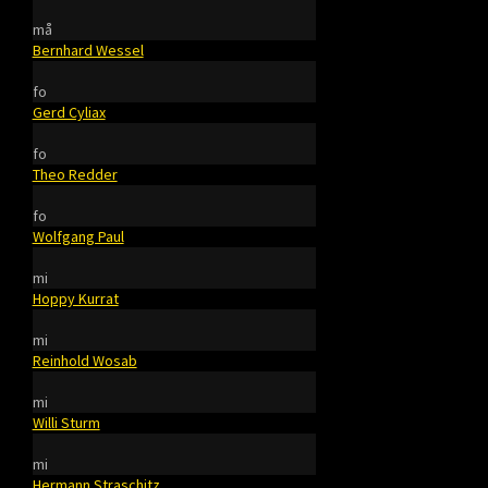
må
Bernhard Wessel
fo
Gerd Cyliax
fo
Theo Redder
fo
Wolfgang Paul
mi
Hoppy Kurrat
mi
Reinhold Wosab
mi
Willi Sturm
mi
Hermann Straschitz