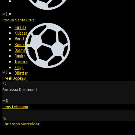
BILLETTER
KONTAKT
Mål
Roque Santa Cruz
Forside
Klubben
Meritter
Bundesliga
Danmark
Finaler
Trænere
Klopp
Mål
Billetter
Fredi Bobic
Kontakt
52'
Borussia Dortmund
må
Jens Lehmann
fo
Christoph Metzelder