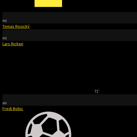
mi
Tomas Rosický
mi
Lars Ricken
71'
an
Fredi Bobic