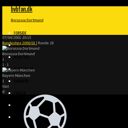
bvbfan.dk
Borussia Dortmund
FORSIDE
07/04/2001
-
20:15
Bundesliga 2000/01
| Runde 28
KLUBBEN
Borussia Dortmund
MERITTER
1
1
:
1
BUNDESLIGA
Bayern München
DANMARK
1
Slut
6'
FINALER
TRÆNERE
KLOPP