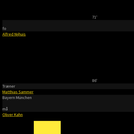
71'
fo
Alfred Nijhuis
86'
Træner
Matthias Sammer
Bayern München
må
Oliver Kahn