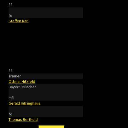
83'
fo
Steffen Karl
88'
Træner
Ottmar Hitzfeld
Bayern München
må
Gerald Hillringhaus
fo
Thomas Berthold