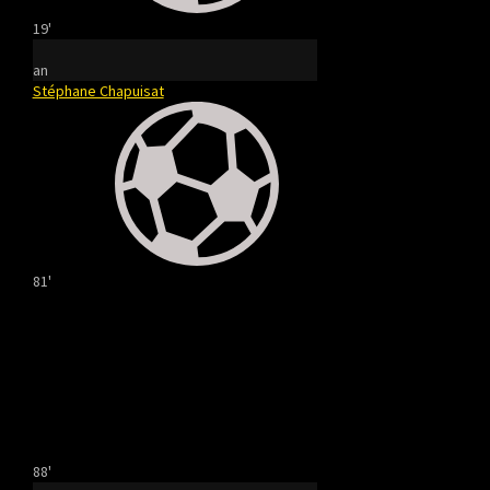
19'
an
Stéphane Chapuisat
81'
88'