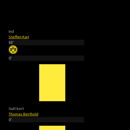
Ind
Steffen Karl
88'
0'
Gult kort
Thomas Berthold
0'