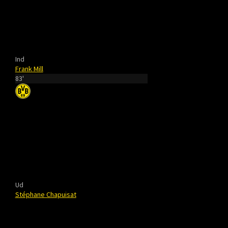
Ind
Frank Mill
83'
Ud
Stéphane Chapuisat