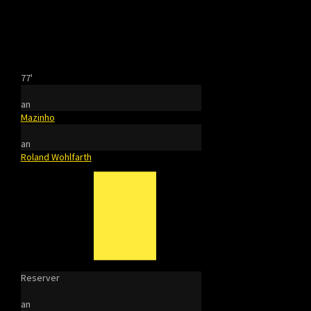
77'
an
Mazinho
an
Roland Wohlfarth
Reserver
an