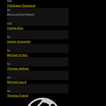
Mål
Stéphane Chapuisat
81'
Borussia Dortmund
må
Stefan Klos
fo
Günter Kutowski
fo
Michael Schulz
fo
Thomas Helmer
mi
Michael Lusch
mi
Thomas Franck