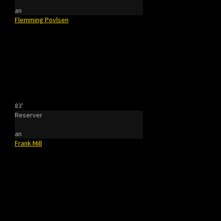
an
Flemming Povlsen
83'
Reserver
an
Frank Mill