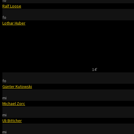
fo
Ralf Loose
fo
Lothar Huber
14'
fo
Günter Kutowski
mi
Michael Zorc
mi
Uli Bittcher
mi