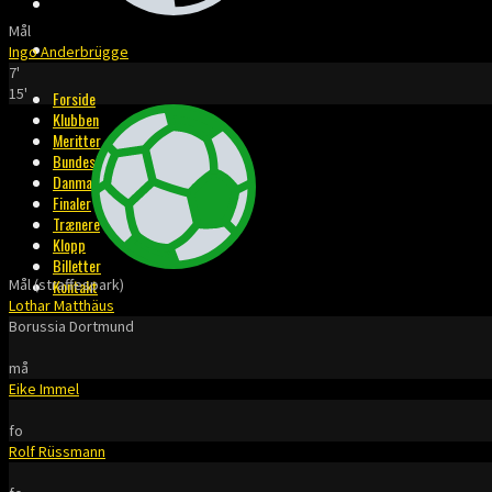
BILLETTER
Mål
KONTAKT
Ingo Anderbrügge
7'
15'
Forside
Klubben
Meritter
Bundesliga
Danmark
Finaler
Trænere
Klopp
Billetter
Mål (straffespark)
Kontakt
Lothar Matthäus
Borussia Dortmund
må
Eike Immel
fo
Rolf Rüssmann