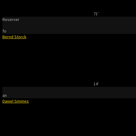
71'
Reserver
fo
Bernd Storck
14'
an
Daniel Simmes