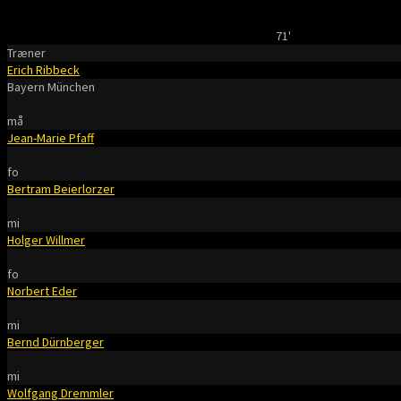
71'
Træner
Erich Ribbeck
Bayern München
må
Jean-Marie Pfaff
fo
Bertram Beierlorzer
mi
Holger Willmer
fo
Norbert Eder
mi
Bernd Dürnberger
mi
Wolfgang Dremmler