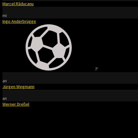
Marcel Răducanu
mi
Ingo Anderbrügge
7'
an
Jürgen Wegmann
an
Werner Dreßel