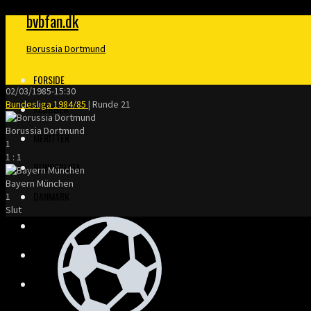
bvbfan.dk
Borussia Dortmund
FORSIDE
02/03/1985
-
15:30
Bundesliga 1984/85
| Runde 21
KLUBBEN
Borussia Dortmund
MERITTER
1
1
:
1
BUNDESLIGA
Bayern München
DANMARK
1
Slut
FINALER
TRÆNERE
KLOPP