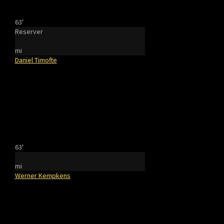
63'
Reserver
mi
Daniel Timofte
63'
mi
Werner Kempkens