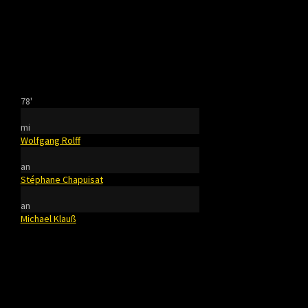
78'
mi
Wolfgang Rolff
an
Stéphane Chapuisat
an
Michael Klauß