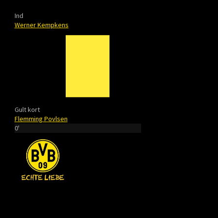
Ind
Werner Kempkens
Gult kort
Flemming Povlsen
0'