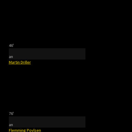
46'
an
Martin Driller
76'
an
Flemming Povlsen