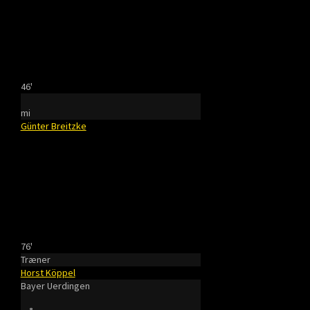
46'
mi
Günter Breitzke
76'
Træner
Horst Köppel
Bayer Uerdingen