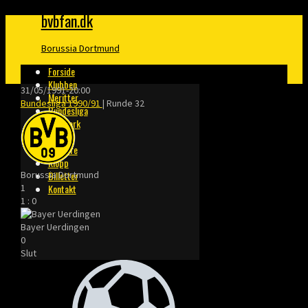
bvbfan.dk
Borussia Dortmund
Forside
Klubben
31/05/1991
-
20:00
Meritter
Bundesliga 1990/91
| Runde 32
Bundesliga
Danmark
Finaler
Trænere
Klopp
Borussia Dortmund
Billetter
1
Kontakt
1
:
0
Bayer Uerdingen
0
Slut