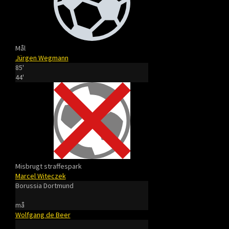
Mål
Jürgen Wegmann
85'
44'
Misbrugt straffespark
Marcel Witeczek
Borussia Dortmund
må
Wolfgang de Beer