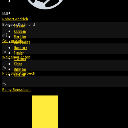
BILLETTER
KONTAKT
Mål
Robert Andrich
Borussia Dortmund
Forside
Klubben
må
Meritter
Gregor Kobel
Bundesliga
Danmark
fo
Finaler
Waldemar Anton
Trænere
Klopp
fo
Billetter
Nico Schlotterbeck
Kontakt
fo
Ramy Bensebaini