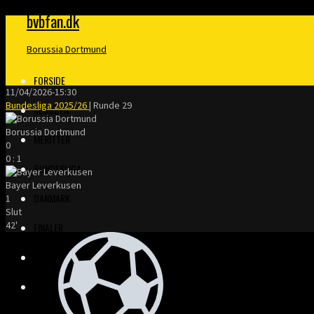
bvbfan.dk
Borussia Dortmund
FORSIDE
11/04/2026
-
15:30
Bundesliga 2025/26
| Runde 29
KLUBBEN
Borussia Dortmund
MERITTER
0
0
:
1
BUNDESLIGA
Bayer Leverkusen
DANMARK
1
Slut
42'
FINALER
TRÆNERE
KLOPP