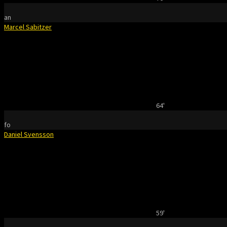
an
Marcel Sabitzer
64'
fo
Daniel Svensson
59'