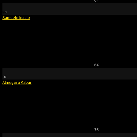
64'
an
Samuele Inacio
64'
fo
Almugera Kabar
76'