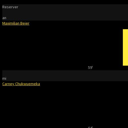
Reserver
an
Maximilian Beier
59'
mi
Carney Chukwuemeka