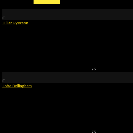
mi
Julian Ryerson
76'
mi
Jobe Bellingham
76'