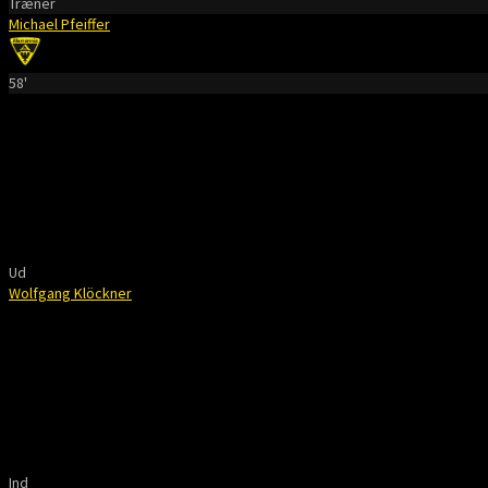
Træner
Michael Pfeiffer
58'
Ud
Wolfgang Klöckner
Ind