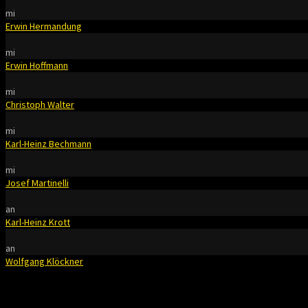
mi
Erwin Hermandung
mi
Erwin Hoffmann
mi
Christoph Walter
mi
Karl-Heinz Bechmann
mi
Josef Martinelli
an
Karl-Heinz Krott
an
Wolfgang Klöckner