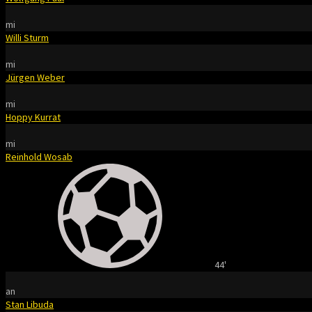
mi
Willi Sturm
mi
Jürgen Weber
mi
Hoppy Kurrat
mi
Reinhold Wosab
44'
an
Stan Libuda