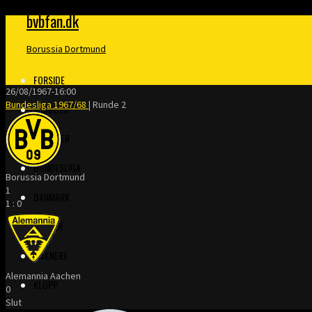
bvbfan.dk
Borussia Dortmund
FORSIDE
26/08/1967
-
16:00
Bundesliga 1967/68
| Runde 2
KLUBBEN
MERITTER
BUNDESLIGA
Borussia Dortmund
1
DANMARK
1
:
0
FINALER
TRÆNERE
Alemannia Aachen
KLOPP
0
Slut