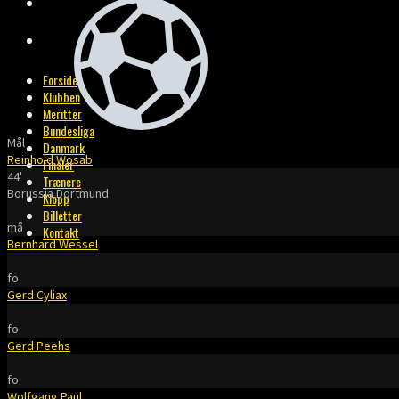
BILLETTER
KONTAKT
Forside
Klubben
Meritter
Bundesliga
Mål
Danmark
Reinhold Wosab
Finaler
44'
Trænere
Borussia Dortmund
Klopp
Billetter
må
Kontakt
Bernhard Wessel
fo
Gerd Cyliax
fo
Gerd Peehs
fo
Wolfgang Paul