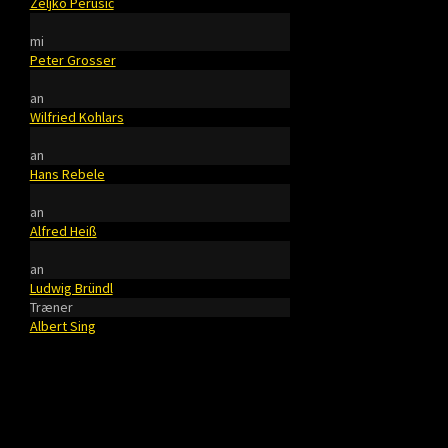
Zeljko Perusić
mi
Peter Grosser
an
Wilfried Kohlars
an
Hans Rebele
an
Alfred Heiß
an
Ludwig Bründl
Træner
Albert Sing