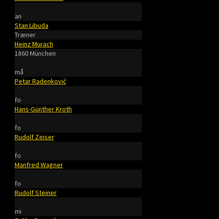
an
Stan Libuda
Træner
Heinz Murach
1860 München
må
Petar Radenković
fo
Hans-Günther Kroth
fo
Rudolf Zeiser
fo
Manfred Wagner
fo
Rudolf Steiner
mi