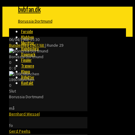
bvbfan.dk
Borussia Dortmund
Forside
Klubben
06/04/1968
-
15:30
Meritter
Bundesliga 1967/68
| Runde 29
Bundesliga
Danmark
Borussia Dortmund
Finaler
0
Trænere
0
:
0
Klopp
Billetter
1860 München
Kontakt
0
Slut
Borussia Dortmund
må
Bernhard Wessel
fo
Gerd Peehs