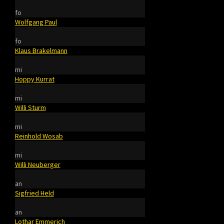
fo
Wolfgang Paul
fo
Klaus Brakelmann
mi
Hoppy Kurrat
mi
Willi Sturm
mi
Reinhold Wosab
mi
Willi Neuberger
an
Sigfried Held
an
Lothar Emmerich