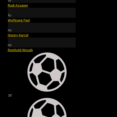
fo
Rudi Assauer
fo
Wolfgang Paul
mi
Hoppy Kurrat
mi
Reinhold Wosab
38'