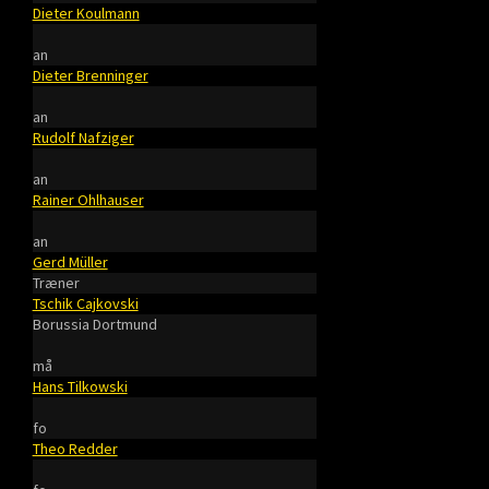
Dieter Koulmann
an
Dieter Brenninger
an
Rudolf Nafziger
an
Rainer Ohlhauser
an
Gerd Müller
Træner
Tschik Cajkovski
Borussia Dortmund
må
Hans Tilkowski
fo
Theo Redder