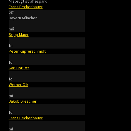
Misbrugt straffespark
Franz Beckenbauer
58'
Bayern München
må
Sepp Maier
fo
Peter Kupferschmidt
fo
Karl Borutta
fo
Werner Olk
mi
Jakob Drescher
fo
Franz Beckenbauer
mi